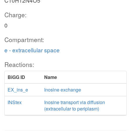
C10H12N4O5
Charge:
0
Compartment:
e - extracellular space
Reactions:
BiGG ID
Name
EX_ins_e
Inosine exchange
INStex
Inosine transport via diffusion
(extracellular to periplasm)