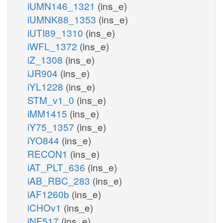
iUMN146_1321
(ins_e)
iUMNK88_1353
(ins_e)
iUTI89_1310
(ins_e)
iWFL_1372
(ins_e)
iZ_1308
(ins_e)
iJR904
(ins_e)
iYL1228
(ins_e)
STM_v1_0
(ins_e)
iMM1415
(ins_e)
iY75_1357
(ins_e)
iYO844
(ins_e)
RECON1
(ins_e)
iAT_PLT_636
(ins_e)
iAB_RBC_283
(ins_e)
iAF1260b
(ins_e)
iCHOv1
(ins_e)
iNF517
(ins_e)