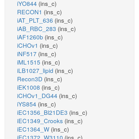
iYO844
(ins_c)
RECON1
(ins_c)
iAT_PLT_636
(ins_c)
iAB_RBC_283
(ins_c)
iAF1260b
(ins_c)
iCHOv1
(ins_c)
iNF517
(ins_c)
iML1515
(ins_c)
iLB1027_lipid
(ins_c)
Recon3D
(ins_c)
iEK1008
(ins_c)
iCHOv1_DG44
(ins_c)
iYS854
(ins_c)
iEC1356_Bl21DE3
(ins_c)
iEC1349_Crooks
(ins_c)
iEC1364_W
(ins_c)
iEC1372_W3110
(ins_c)