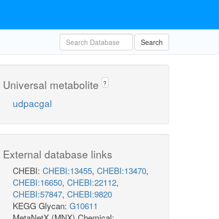
Search
Universal metabolite
?
udpacgal
External database links
CHEBI:
CHEBI:13455
,
CHEBI:13470
,
CHEBI:16650
,
CHEBI:22112
,
CHEBI:57847
,
CHEBI:9820
KEGG Glycan:
G10611
MetaNetX (MNX) Chemical: