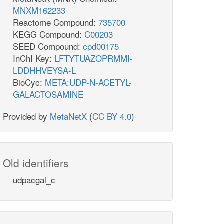
MNXM162233
Reactome Compound:
735700
KEGG Compound:
C00203
SEED Compound:
cpd00175
InChI Key:
LFTYTUAZOPRMMI-
LDDHHVEYSA-L
BioCyc:
META:UDP-N-ACETYL-
GALACTOSAMINE
Provided by
MetaNetX
(
CC BY 4.0
)
Old identifiers
udpacgal_c