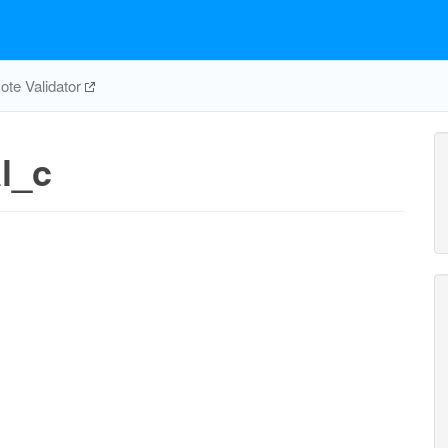
te Validator
l_c