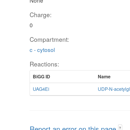
None
Charge:
0
Compartment:
c - cytosol
Reactions:
BiGG ID
Name
UAG4Ei
UDP-N-acetylg
Report an error on this page
?