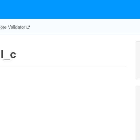
te Validator
l_c