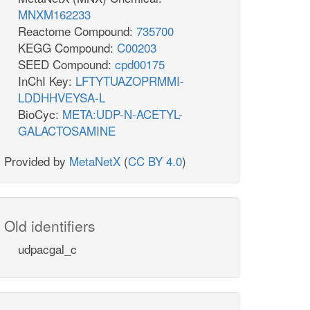
MNXM162233
Reactome Compound:
735700
KEGG Compound:
C00203
SEED Compound:
cpd00175
InChI Key:
LFTYTUAZOPRMMI-
LDDHHVEYSA-L
BioCyc:
META:UDP-N-ACETYL-
GALACTOSAMINE
Provided by
MetaNetX
(
CC BY 4.0
)
Old identifiers
udpacgal_c