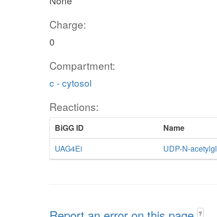
None
Charge:
0
Compartment:
c - cytosol
Reactions:
BiGG ID
Name
UAG4Ei
UDP-N-acetylg
Report an error on this page
?