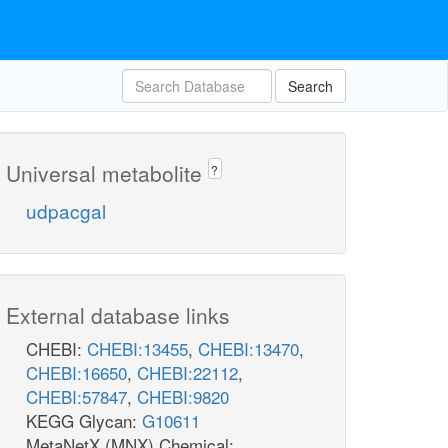
Search
Universal metabolite
?
udpacgal
External database links
CHEBI:
CHEBI:13455
,
CHEBI:13470
,
CHEBI:16650
,
CHEBI:22112
,
CHEBI:57847
,
CHEBI:9820
KEGG Glycan:
G10611
MetaNetX (MNX) Chemical: