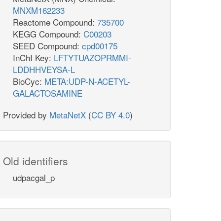
MNXM162233
Reactome Compound:
735700
KEGG Compound:
C00203
SEED Compound:
cpd00175
InChI Key:
LFTYTUAZOPRMMI-
LDDHHVEYSA-L
BioCyc:
META:UDP-N-ACETYL-
GALACTOSAMINE
Provided by
MetaNetX
(
CC BY 4.0
)
Old identifiers
udpacgal_p