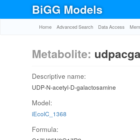
BiGG Models
Home
Advanced Search
Data Access
Memo
Metabolite:
udpacga
Descriptive name:
UDP-N-acetyl-D-galactosamine
Model:
iEcolC_1368
Formula: