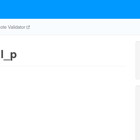
te Validator
l_p