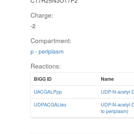
C17H25N3O17P2
Charge:
-2
Compartment:
p - periplasm
Reactions:
BiGG ID
Name
UACGALPpp
UDP-N-acetyl-D
UDPACGALtex
UDP-N-acetyl-D-
to periplasm)