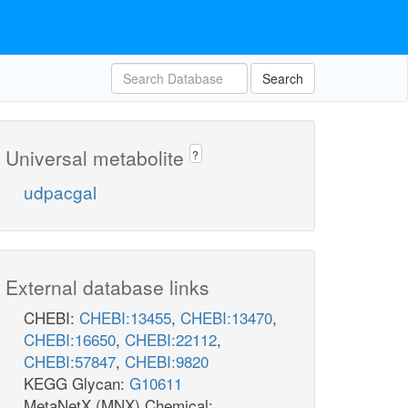
Search
Universal metabolite
?
udpacgal
External database links
CHEBI:
CHEBI:13455
,
CHEBI:13470
,
CHEBI:16650
,
CHEBI:22112
,
CHEBI:57847
,
CHEBI:9820
KEGG Glycan:
G10611
MetaNetX (MNX) Chemical: