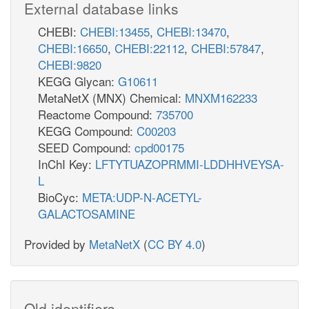
External database links
CHEBI:
CHEBI:13455
,
CHEBI:13470
,
CHEBI:16650
,
CHEBI:22112
,
CHEBI:57847
,
CHEBI:9820
KEGG Glycan:
G10611
MetaNetX (MNX) Chemical:
MNXM162233
Reactome Compound:
735700
KEGG Compound:
C00203
SEED Compound:
cpd00175
InChI Key:
LFTYTUAZOPRMMI-LDDHHVEYSA-
L
BioCyc:
META:UDP-N-ACETYL-
GALACTOSAMINE
Provided by
MetaNetX
(
CC BY 4.0
)
Old identifiers