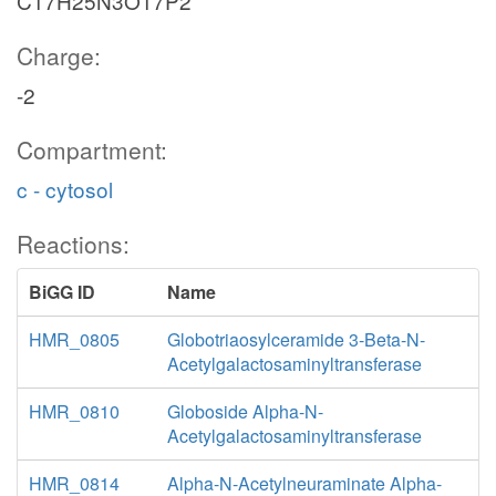
C17H25N3O17P2
Charge:
-2
Compartment:
c - cytosol
Reactions:
BiGG ID
Name
HMR_0805
Globotriaosylceramide 3-Beta-N-
Acetylgalactosaminyltransferase
HMR_0810
Globoside Alpha-N-
Acetylgalactosaminyltransferase
HMR_0814
Alpha-N-Acetylneuraminate Alpha-