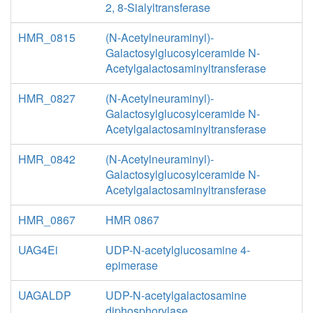
2, 8-Sialyltransferase
HMR_0815
(N-Acetylneuraminyl)-
Galactosylglucosylceramide N-
Acetylgalactosaminyltransferase
HMR_0827
(N-Acetylneuraminyl)-
Galactosylglucosylceramide N-
Acetylgalactosaminyltransferase
HMR_0842
(N-Acetylneuraminyl)-
Galactosylglucosylceramide N-
Acetylgalactosaminyltransferase
HMR_0867
HMR 0867
UAG4Ei
UDP-N-acetylglucosamine 4-
epimerase
UAGALDP
UDP-N-acetylgalactosamine
diphosphorylase