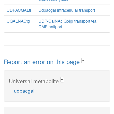
UDPACGALtl
Udpacgal intracellular transport
UGALNACtg
UDP-GalNAc Golgi transport via
CMP antiport
Report an error on this page
?
Universal metabolite
?
udpacgal