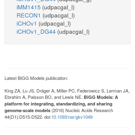
iMM1415
(udpacgal_l)
RECON1
(udpacgal_l)
iCHOv1
(udpacgal_l)
iCHOv1_DG44
(udpacgal_l)
Latest BiGG Models publication:
King ZA, Lu JS, Dräger A, Miller PC, Federowicz S, Lerman JA,
Ebrahim A, Palsson BO, and Lewis NE.
BiGG Models: A
platform for integrating, standardizing, and sharing
genome-scale models
(2016) Nucleic Acids Research
44(D1):D515-D522. doi:
10.1093/nar/gkv1049