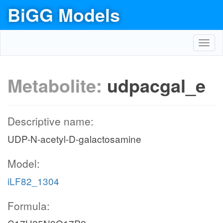
BiGG Models
Toggl
navig
Metabolite:
udpacgal_e
Descriptive name:
UDP-N-acetyl-D-galactosamine
Model:
iLF82_1304
Formula: