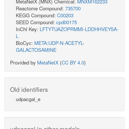
MetaNetX (MNX) Chemical:
MNXM162233
Reactome Compound:
735700
KEGG Compound:
C00203
SEED Compound:
cpd00175
InChI Key:
LFTYTUAZOPRMMI-LDDHHVEYSA-
L
BioCyc:
META:UDP-N-ACETYL-
GALACTOSAMINE
Provided by
MetaNetX
(
CC BY 4.0
)
Old identifiers
udpacgal_e
udpacgal in other models