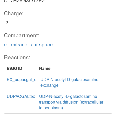
C17H25N3O17P2
Charge:
-2
Compartment:
e - extracellular space
Reactions:
BiGG ID
Name
EX_udpacgal_e
UDP-N-acetyl-D-galactosamine
exchange
UDPACGALtex
UDP-N-acetyl-D-galactosamine
transport via diffusion (extracellular
to periplasm)