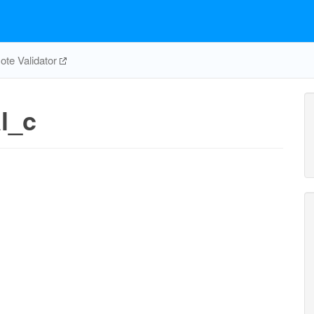
te Validator
l_c