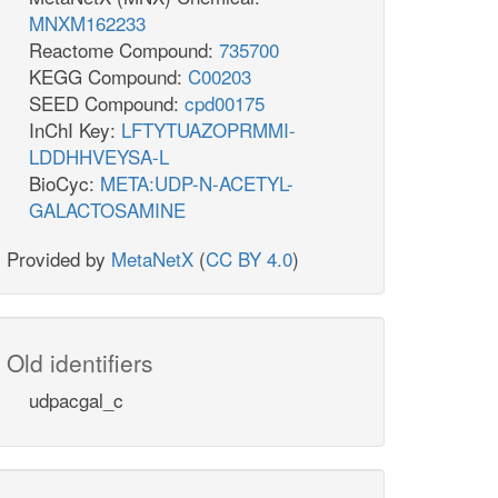
MNXM162233
Reactome Compound:
735700
KEGG Compound:
C00203
SEED Compound:
cpd00175
InChI Key:
LFTYTUAZOPRMMI-
LDDHHVEYSA-L
BioCyc:
META:UDP-N-ACETYL-
GALACTOSAMINE
Provided by
MetaNetX
(
CC BY 4.0
)
Old identifiers
udpacgal_c