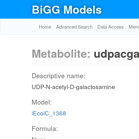
BiGG Models
Home
Advanced Search
Data Access
Memo
Metabolite:
udpacga
Descriptive name:
UDP-N-acetyl-D-galactosamine
Model:
iEcolC_1368
Formula: