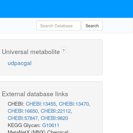
Search
Universal metabolite
?
udpacgal
External database links
CHEBI:
CHEBI:13455
,
CHEBI:13470
,
CHEBI:16650
,
CHEBI:22112
,
CHEBI:57847
,
CHEBI:9820
KEGG Glycan:
G10611
MetaNetX (MNX) Chemical: