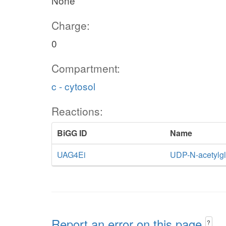
None
Charge:
0
Compartment:
c - cytosol
Reactions:
BiGG ID
Name
UAG4Ei
UDP-N-acetylg
Report an error on this page
?