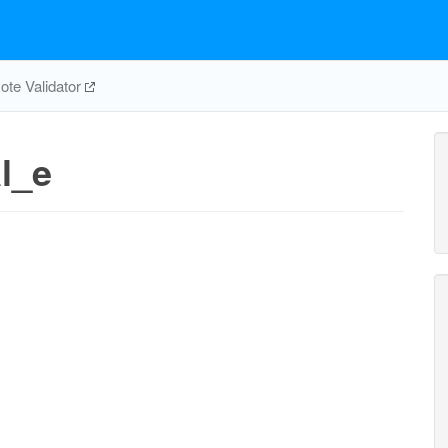
te Validator
l_e