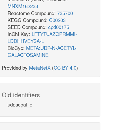
MNXM162233
Reactome Compound:
735700
KEGG Compound:
C00203
SEED Compound:
cpd00175
InChI Key:
LFTYTUAZOPRMMI-
LDDHHVEYSA-L
BioCyc:
META:UDP-N-ACETYL-
GALACTOSAMINE
Provided by
MetaNetX
(
CC BY 4.0
)
Old identifiers
udpacgal_e