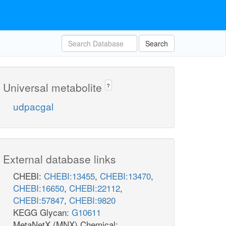
Search
Universal metabolite
?
udpacgal
External database links
CHEBI:
CHEBI:13455
,
CHEBI:13470
,
CHEBI:16650
,
CHEBI:22112
,
CHEBI:57847
,
CHEBI:9820
KEGG Glycan:
G10611
MetaNetX (MNX) Chemical: