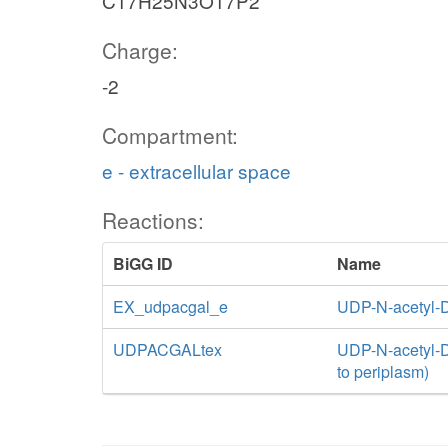
C17H25N3O17P2
Charge:
-2
Compartment:
e - extracellular space
Reactions:
BiGG ID
Name
EX_udpacgal_e
UDP-N-acetyl-
UDPACGALtex
UDP-N-acetyl-D-
to periplasm)