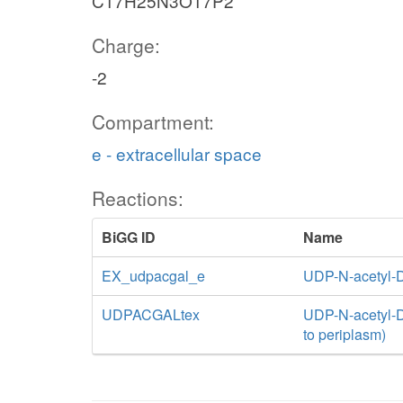
C17H25N3O17P2
Charge:
-2
Compartment:
e - extracellular space
Reactions:
BiGG ID
Name
EX_udpacgal_e
UDP-N-acetyl-
UDPACGALtex
UDP-N-acetyl-D-
to periplasm)