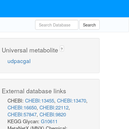
Search
Universal metabolite
?
udpacgal
External database links
CHEBI:
CHEBI:13455
,
CHEBI:13470
,
CHEBI:16650
,
CHEBI:22112
,
CHEBI:57847
,
CHEBI:9820
KEGG Glycan:
G10611
MetaNetX (MNX) Chemical: