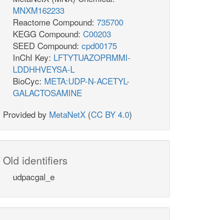
MNXM162233
Reactome Compound:
735700
KEGG Compound:
C00203
SEED Compound:
cpd00175
InChI Key:
LFTYTUAZOPRMMI-
LDDHHVEYSA-L
BioCyc:
META:UDP-N-ACETYL-
GALACTOSAMINE
Provided by
MetaNetX
(
CC BY 4.0
)
Old identifiers
udpacgal_e