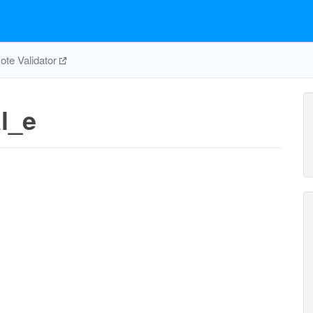
te Validator
l_e