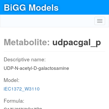
BiGG Models
Toggl
navig
Metabolite:
udpacgal_p
Descriptive name:
UDP-N-acetyl-D-galactosamine
Model:
iEC1372_W3110
Formula: