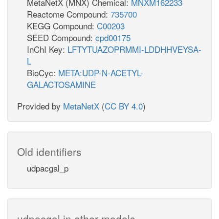
MetaNetX (MNX) Chemical:
MNXM162233
Reactome Compound:
735700
KEGG Compound:
C00203
SEED Compound:
cpd00175
InChI Key:
LFTYTUAZOPRMMI-LDDHHVEYSA-
L
BioCyc:
META:UDP-N-ACETYL-
GALACTOSAMINE
Provided by
MetaNetX
(
CC BY 4.0
)
Old identifiers
udpacgal_p
udpacgal in other models