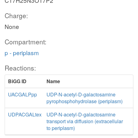
C17H25N3O17P2
Charge:
None
Compartment:
p - periplasm
Reactions:
BiGG ID
Name
UACGALPpp
UDP-N-acetyl-D-galactosamine
pyrophosphohydrolase (periplasm)
UDPACGALtex
UDP-N-acetyl-D-galactosamine
transport via diffusion (extracellular
to periplasm)