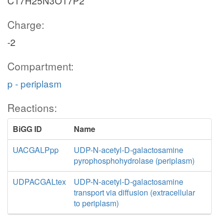
C17H25N3O17P2
Charge:
-2
Compartment:
p - periplasm
Reactions:
BiGG ID
Name
UACGALPpp
UDP-N-acetyl-D-galactosamine
pyrophosphohydrolase (periplasm)
UDPACGALtex
UDP-N-acetyl-D-galactosamine
transport via diffusion (extracellular
to periplasm)