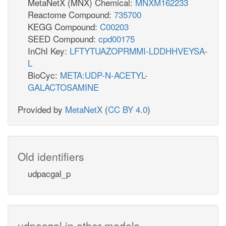
MetaNetX (MNX) Chemical:
MNXM162233
Reactome Compound:
735700
KEGG Compound:
C00203
SEED Compound:
cpd00175
InChI Key:
LFTYTUAZOPRMMI-LDDHHVEYSA-
L
BioCyc:
META:UDP-N-ACETYL-
GALACTOSAMINE
Provided by
MetaNetX
(
CC BY 4.0
)
Old identifiers
udpacgal_p
udpacgal in other models