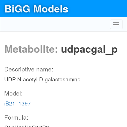
BiGG Models
Toggl
navig
Metabolite:
udpacgal_p
Descriptive name:
UDP-N-acetyl-D-galactosamine
Model:
iB21_1397
Formula: