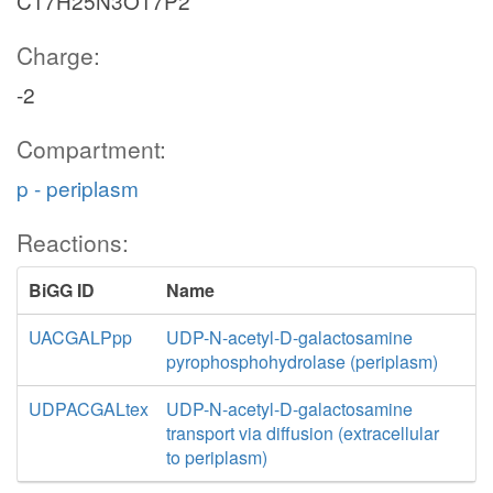
C17H25N3O17P2
Charge:
-2
Compartment:
p - periplasm
Reactions:
BiGG ID
Name
UACGALPpp
UDP-N-acetyl-D-galactosamine
pyrophosphohydrolase (periplasm)
UDPACGALtex
UDP-N-acetyl-D-galactosamine
transport via diffusion (extracellular
to periplasm)