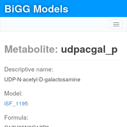
BiGG Models
Toggl
navig
Metabolite:
udpacgal_p
Descriptive name:
UDP-N-acetyl-D-galactosamine
Model:
iSF_1195
Formula: