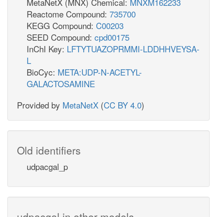
MetaNetX (MNX) Chemical:
MNXM162233
Reactome Compound:
735700
KEGG Compound:
C00203
SEED Compound:
cpd00175
InChI Key:
LFTYTUAZOPRMMI-LDDHHVEYSA-
L
BioCyc:
META:UDP-N-ACETYL-
GALACTOSAMINE
Provided by
MetaNetX
(
CC BY 4.0
)
Old identifiers
udpacgal_p
udpacgal in other models