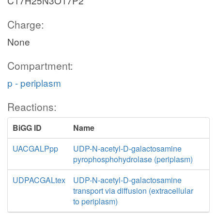
C17H25N3O17P2
Charge:
None
Compartment:
p - periplasm
Reactions:
BiGG ID
Name
UACGALPpp
UDP-N-acetyl-D-galactosamine
pyrophosphohydrolase (periplasm)
UDPACGALtex
UDP-N-acetyl-D-galactosamine
transport via diffusion (extracellular
to periplasm)