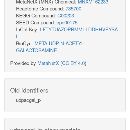
MetaNetX (MNX) Chemical:
MNXM162233
Reactome Compound:
735700
KEGG Compound:
C00203
SEED Compound:
cpd00175
InChI Key:
LFTYTUAZOPRMMI-LDDHHVEYSA-
L
BioCyc:
META:UDP-N-ACETYL-
GALACTOSAMINE
Provided by
MetaNetX
(
CC BY 4.0
)
Old identifiers
udpacgal_p
udpacgal in other models