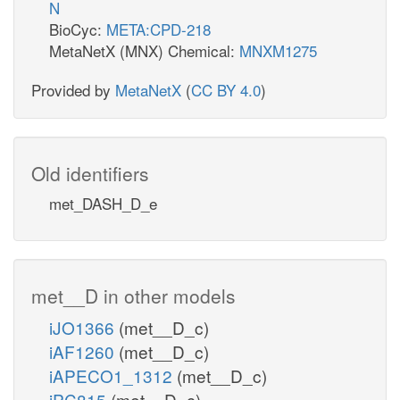
N
BioCyc:
META:CPD-218
MetaNetX (MNX) Chemical:
MNXM1275
Provided by
MetaNetX
(
CC BY 4.0
)
Old identifiers
met_DASH_D_e
met__D in other models
iJO1366
(met__D_c)
iAF1260
(met__D_c)
iAPECO1_1312
(met__D_c)
iPC815
(met__D_c)