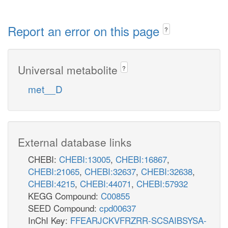
Report an error on this page
?
Universal metabolite
?
met__D
External database links
CHEBI:
CHEBI:13005
,
CHEBI:16867
,
CHEBI:21065
,
CHEBI:32637
,
CHEBI:32638
,
CHEBI:4215
,
CHEBI:44071
,
CHEBI:57932
KEGG Compound:
C00855
SEED Compound:
cpd00637
InChI Key:
FFEARJCKVFRZRR-SCSAIBSYSA-