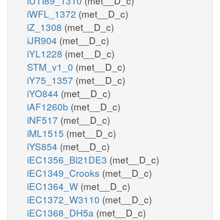
iUTI89_1310
(met__D_c)
iWFL_1372
(met__D_c)
iZ_1308
(met__D_c)
iJR904
(met__D_c)
iYL1228
(met__D_c)
STM_v1_0
(met__D_c)
iY75_1357
(met__D_c)
iYO844
(met__D_c)
iAF1260b
(met__D_c)
iNF517
(met__D_c)
iML1515
(met__D_c)
iYS854
(met__D_c)
iEC1356_Bl21DE3
(met__D_c)
iEC1349_Crooks
(met__D_c)
iEC1364_W
(met__D_c)
iEC1372_W3110
(met__D_c)
iEC1368_DH5a
(met__D_c)