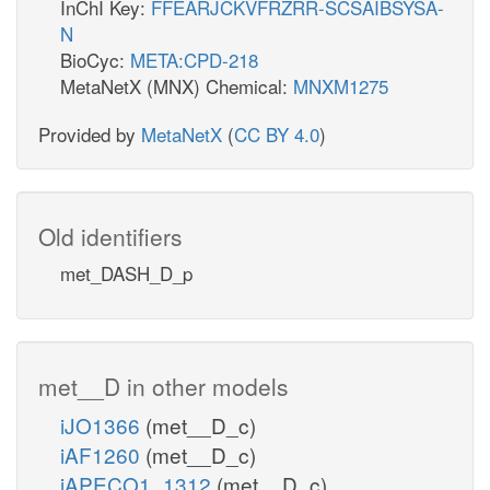
InChI Key:
FFEARJCKVFRZRR-SCSAIBSYSA-
N
BioCyc:
META:CPD-218
MetaNetX (MNX) Chemical:
MNXM1275
Provided by
MetaNetX
(
CC BY 4.0
)
Old identifiers
met_DASH_D_p
met__D in other models
iJO1366
(met__D_c)
iAF1260
(met__D_c)
iAPECO1_1312
(met__D_c)