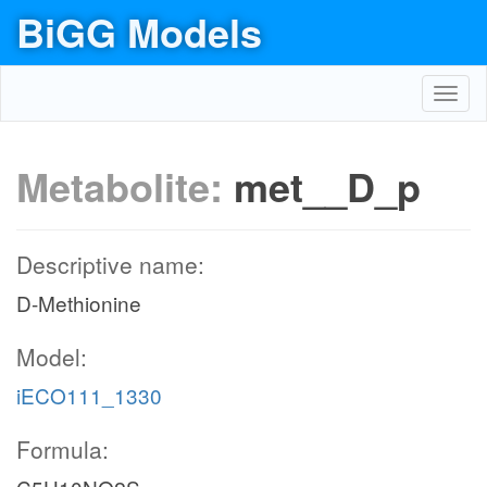
BiGG Models
Toggl
navig
Metabolite:
met__D_p
Descriptive name:
D-Methionine
Model:
iECO111_1330
Formula: