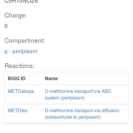
C5H10NO2S
Charge:
0
Compartment:
p - periplasm
Reactions:
BiGG ID
Name
METDabcpp
D-methionine transport via ABC
system (periplasm)
METDtex
D-methionine transport via diffusion
(extracellular to periplasm)