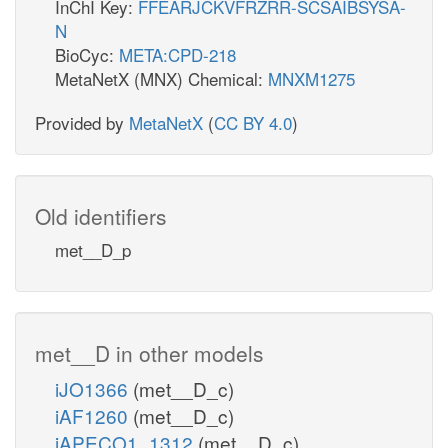
InChI Key:
FFEARJCKVFRZRR-SCSAIBSYSA-
N
BioCyc:
META:CPD-218
MetaNetX (MNX) Chemical:
MNXM1275
Provided by
MetaNetX
(
CC BY 4.0
)
Old identifiers
met__D_p
met__D in other models
iJO1366
(met__D_c)
iAF1260
(met__D_c)
iAPECO1_1312
(met__D_c)