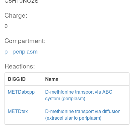
C5H10NO2S
Charge:
0
Compartment:
p - periplasm
Reactions:
BiGG ID
Name
METDabcpp
D-methionine transport via ABC
system (periplasm)
METDtex
D-methionine transport via diffusion
(extracellular to periplasm)