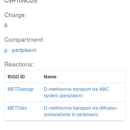
C5H10NO2S
Charge:
0
Compartment:
p - periplasm
Reactions:
BiGG ID
Name
METDabcpp
D-methionine transport via ABC
system (periplasm)
METDtex
D-methionine transport via diffusion
(extracellular to periplasm)