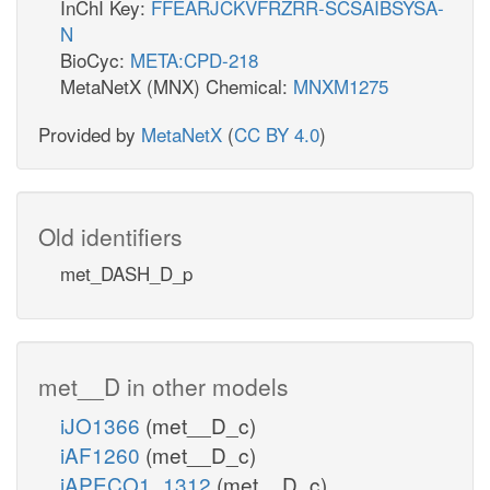
InChI Key:
FFEARJCKVFRZRR-SCSAIBSYSA-
N
BioCyc:
META:CPD-218
MetaNetX (MNX) Chemical:
MNXM1275
Provided by
MetaNetX
(
CC BY 4.0
)
Old identifiers
met_DASH_D_p
met__D in other models
iJO1366
(met__D_c)
iAF1260
(met__D_c)
iAPECO1_1312
(met__D_c)