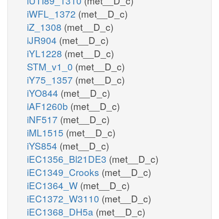
iUTI89_1310
(met__D_c)
iWFL_1372
(met__D_c)
iZ_1308
(met__D_c)
iJR904
(met__D_c)
iYL1228
(met__D_c)
STM_v1_0
(met__D_c)
iY75_1357
(met__D_c)
iYO844
(met__D_c)
iAF1260b
(met__D_c)
iNF517
(met__D_c)
iML1515
(met__D_c)
iYS854
(met__D_c)
iEC1356_Bl21DE3
(met__D_c)
iEC1349_Crooks
(met__D_c)
iEC1364_W
(met__D_c)
iEC1372_W3110
(met__D_c)
iEC1368_DH5a
(met__D_c)