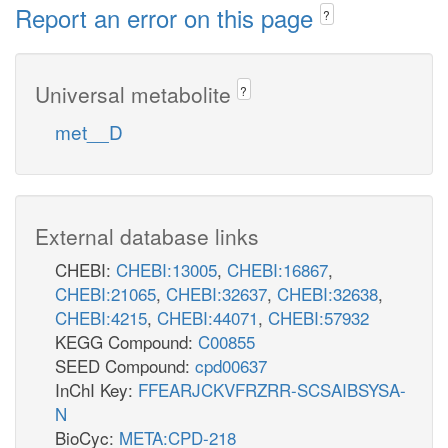
Report an error on this page
?
Universal metabolite
?
met__D
External database links
CHEBI:
CHEBI:13005
,
CHEBI:16867
,
CHEBI:21065
,
CHEBI:32637
,
CHEBI:32638
,
CHEBI:4215
,
CHEBI:44071
,
CHEBI:57932
KEGG Compound:
C00855
SEED Compound:
cpd00637
InChI Key:
FFEARJCKVFRZRR-SCSAIBSYSA-
N
BioCyc:
META:CPD-218