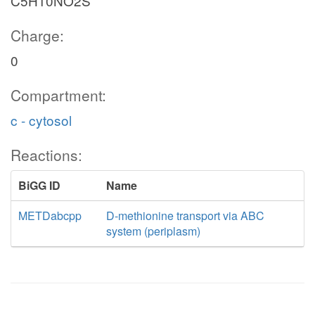
C5H10NO2S
Charge:
0
Compartment:
c - cytosol
Reactions:
BiGG ID
Name
METDabcpp
D-methionine transport via ABC
system (periplasm)