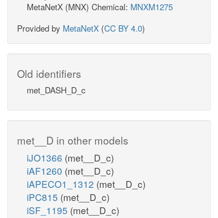
MetaNetX (MNX) Chemical:
MNXM1275
Provided by
MetaNetX
(
CC BY 4.0
)
Old identifiers
met_DASH_D_c
met__D in other models
iJO1366
(met__D_c)
iAF1260
(met__D_c)
iAPECO1_1312
(met__D_c)
iPC815
(met__D_c)
iSF_1195
(met__D_c)