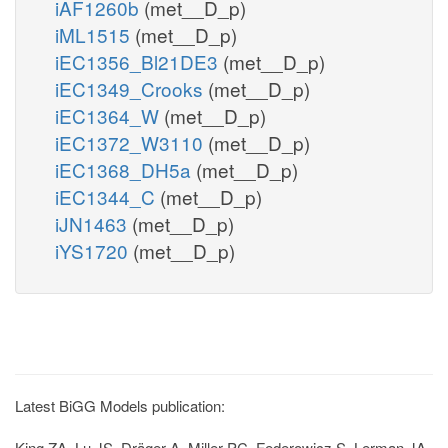
iAF1260b
(met__D_p)
iML1515
(met__D_p)
iEC1356_Bl21DE3
(met__D_p)
iEC1349_Crooks
(met__D_p)
iEC1364_W
(met__D_p)
iEC1372_W3110
(met__D_p)
iEC1368_DH5a
(met__D_p)
iEC1344_C
(met__D_p)
iJN1463
(met__D_p)
iYS1720
(met__D_p)
Latest BiGG Models publication:
King ZA, Lu JS, Dräger A, Miller PC, Federowicz S, Lerman JA,