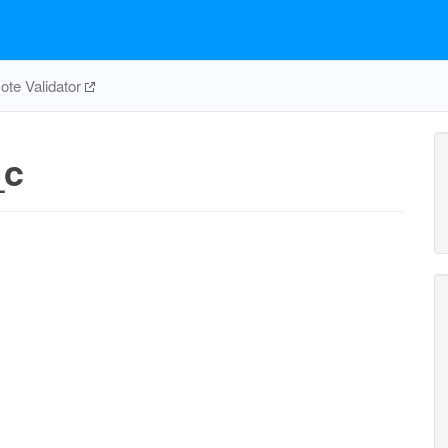
te Validator
_c