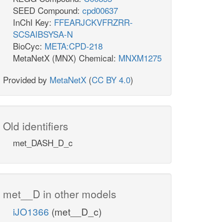
SEED Compound:
cpd00637
InChI Key:
FFEARJCKVFRZRR-
SCSAIBSYSA-N
BioCyc:
META:CPD-218
MetaNetX (MNX) Chemical:
MNXM1275
Provided by
MetaNetX
(
CC BY 4.0
)
Old identifiers
met_DASH_D_c
met__D in other models
iJO1366
(met__D_c)