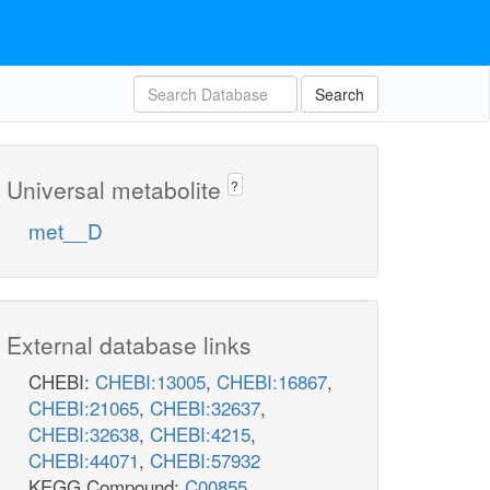
Search
Universal metabolite
?
met__D
External database links
CHEBI:
CHEBI:13005
,
CHEBI:16867
,
CHEBI:21065
,
CHEBI:32637
,
CHEBI:32638
,
CHEBI:4215
,
CHEBI:44071
,
CHEBI:57932
KEGG Compound:
C00855