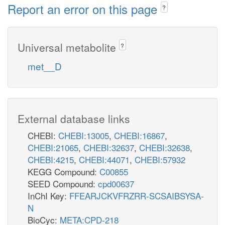
Report an error on this page
?
Universal metabolite
?
met__D
External database links
CHEBI:
CHEBI:13005
,
CHEBI:16867
,
CHEBI:21065
,
CHEBI:32637
,
CHEBI:32638
,
CHEBI:4215
,
CHEBI:44071
,
CHEBI:57932
KEGG Compound:
C00855
SEED Compound:
cpd00637
InChI Key:
FFEARJCKVFRZRR-SCSAIBSYSA-
N
BioCyc:
META:CPD-218