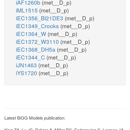
iAF1260b
(met__D_p)
iML1515
(met__D_p)
iEC1356_Bl21DE3
(met__D_p)
iEC1349_Crooks
(met__D_p)
iEC1364_W
(met__D_p)
iEC1372_W3110
(met__D_p)
iEC1368_DH5a
(met__D_p)
iEC1344_C
(met__D_p)
iJN1463
(met__D_p)
iYS1720
(met__D_p)
Latest BiGG Models publication:
King ZA, Lu JS, Dräger A, Miller PC, Federowicz S, Lerman JA,