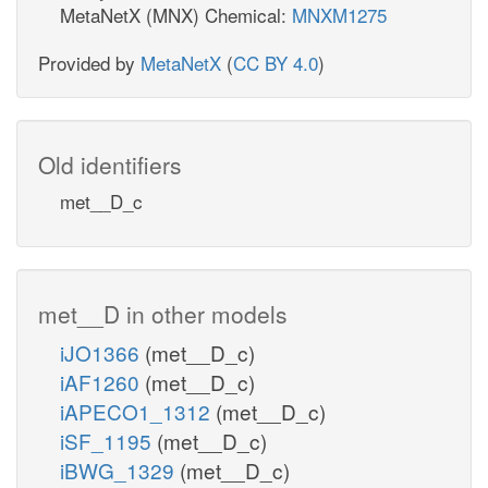
MetaNetX (MNX) Chemical:
MNXM1275
Provided by
MetaNetX
(
CC BY 4.0
)
Old identifiers
met__D_c
met__D in other models
iJO1366
(met__D_c)
iAF1260
(met__D_c)
iAPECO1_1312
(met__D_c)
iSF_1195
(met__D_c)
iBWG_1329
(met__D_c)