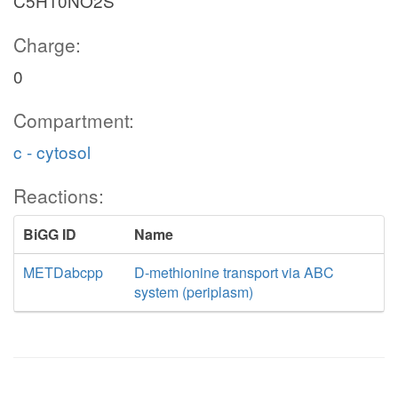
C5H10NO2S
Charge:
0
Compartment:
c - cytosol
Reactions:
BiGG ID
Name
METDabcpp
D-methionine transport via ABC
system (periplasm)