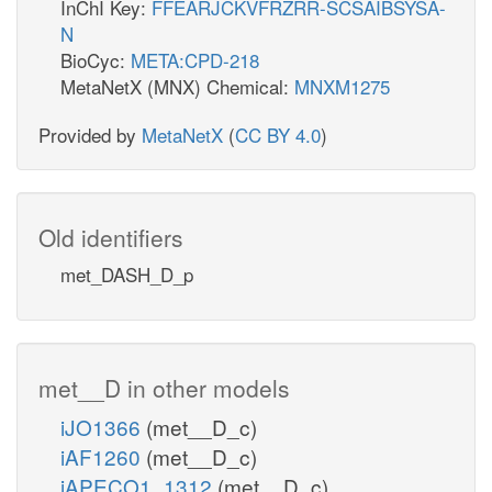
InChI Key:
FFEARJCKVFRZRR-SCSAIBSYSA-
N
BioCyc:
META:CPD-218
MetaNetX (MNX) Chemical:
MNXM1275
Provided by
MetaNetX
(
CC BY 4.0
)
Old identifiers
met_DASH_D_p
met__D in other models
iJO1366
(met__D_c)
iAF1260
(met__D_c)
iAPECO1_1312
(met__D_c)