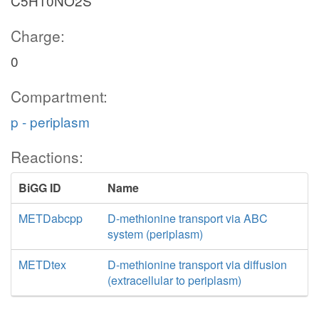
C5H10NO2S
Charge:
0
Compartment:
p - periplasm
Reactions:
BiGG ID
Name
METDabcpp
D-methionine transport via ABC
system (periplasm)
METDtex
D-methionine transport via diffusion
(extracellular to periplasm)