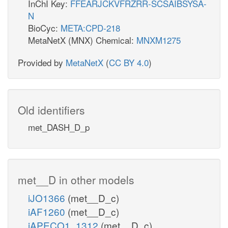
InChI Key:
FFEARJCKVFRZRR-SCSAIBSYSA-
N
BioCyc:
META:CPD-218
MetaNetX (MNX) Chemical:
MNXM1275
Provided by
MetaNetX
(
CC BY 4.0
)
Old identifiers
met_DASH_D_p
met__D in other models
iJO1366
(met__D_c)
iAF1260
(met__D_c)
iAPECO1_1312
(met__D_c)