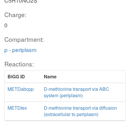
C5H10NO2S
Charge:
0
Compartment:
p - periplasm
Reactions:
BiGG ID
Name
METDabcpp
D-methionine transport via ABC
system (periplasm)
METDtex
D-methionine transport via diffusion
(extracellular to periplasm)