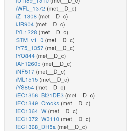
iUTI89_1310
(met__D_c)
iWFL_1372
(met__D_c)
iZ_1308
(met__D_c)
iJR904
(met__D_c)
iYL1228
(met__D_c)
STM_v1_0
(met__D_c)
iY75_1357
(met__D_c)
iYO844
(met__D_c)
iAF1260b
(met__D_c)
iNF517
(met__D_c)
iML1515
(met__D_c)
iYS854
(met__D_c)
iEC1356_Bl21DE3
(met__D_c)
iEC1349_Crooks
(met__D_c)
iEC1364_W
(met__D_c)
iEC1372_W3110
(met__D_c)
iEC1368_DH5a
(met__D_c)