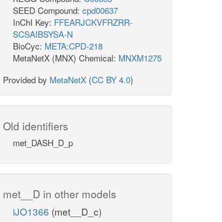
SEED Compound:
cpd00637
InChI Key:
FFEARJCKVFRZRR-
SCSAIBSYSA-N
BioCyc:
META:CPD-218
MetaNetX (MNX) Chemical:
MNXM1275
Provided by
MetaNetX
(
CC BY 4.0
)
Old identifiers
met_DASH_D_p
met__D in other models
iJO1366
(met__D_c)