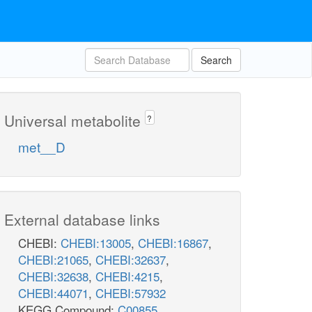
Search
Universal metabolite
?
met__D
External database links
CHEBI:
CHEBI:13005
,
CHEBI:16867
,
CHEBI:21065
,
CHEBI:32637
,
CHEBI:32638
,
CHEBI:4215
,
CHEBI:44071
,
CHEBI:57932
KEGG Compound:
C00855