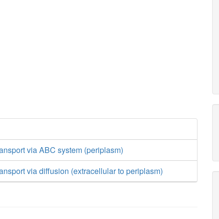
ransport via ABC system (periplasm)
nsport via diffusion (extracellular to periplasm)