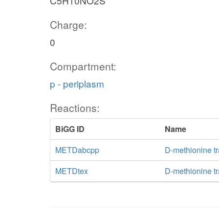
C5H10NO2S
Charge:
0
Compartment:
p - periplasm
Reactions:
BiGG ID
Name
METDabcpp
D-methionine t
METDtex
D-methionine tra