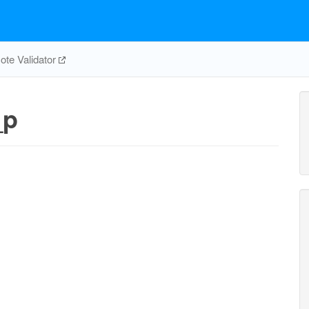
te Validator
_p