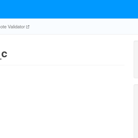
te Validator
_c