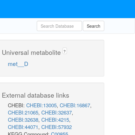
Search
Universal metabolite
?
met__D
External database links
CHEBI:
CHEBI:13005
,
CHEBI:16867
,
CHEBI:21065
,
CHEBI:32637
,
CHEBI:32638
,
CHEBI:4215
,
CHEBI:44071
,
CHEBI:57932
KEGG Compound:
C00855