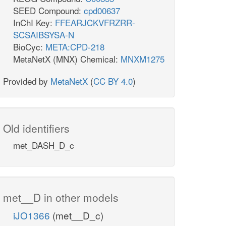
SEED Compound:
cpd00637
InChI Key:
FFEARJCKVFRZRR-
SCSAIBSYSA-N
BioCyc:
META:CPD-218
MetaNetX (MNX) Chemical:
MNXM1275
Provided by
MetaNetX
(
CC BY 4.0
)
Old identifiers
met_DASH_D_c
met__D in other models
iJO1366
(met__D_c)