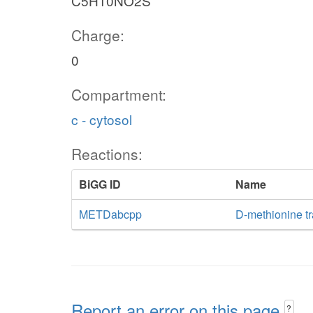
C5H10NO2S
Charge:
0
Compartment:
c - cytosol
Reactions:
BiGG ID
Name
METDabcpp
D-methionine t
Report an error on this page
?