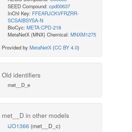
SEED Compound:
cpd00637
InChI Key:
FFEARJCKVFRZRR-
SCSAIBSYSA-N
BioCyc:
META:CPD-218
MetaNetX (MNX) Chemical:
MNXM1275
Provided by
MetaNetX
(
CC BY 4.0
)
Old identifiers
met__D_e
met__D in other models
iJO1366
(met__D_c)