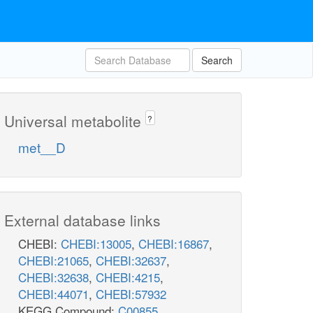
Search
Universal metabolite
?
met__D
External database links
CHEBI:
CHEBI:13005
,
CHEBI:16867
,
CHEBI:21065
,
CHEBI:32637
,
CHEBI:32638
,
CHEBI:4215
,
CHEBI:44071
,
CHEBI:57932
KEGG Compound:
C00855