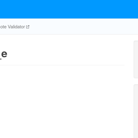
te Validator
_e