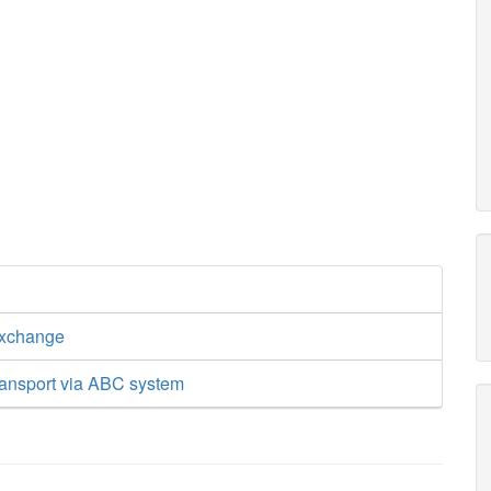
exchange
ransport via ABC system