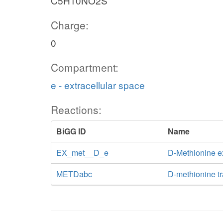
C5H10NO2S
Charge:
0
Compartment:
e - extracellular space
Reactions:
BiGG ID
Name
EX_met__D_e
D-Methionine 
METDabc
D-methionine t