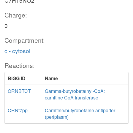
C7H15NO2
Charge:
0
Compartment:
c - cytosol
Reactions:
BiGG ID
Name
CRNBTCT
Gamma-butyrobetainyl-CoA:
carnitine CoA transferase
CRNt7pp
Carnitine/butyrobetaine antiporter
(periplasm)