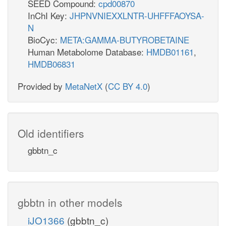
SEED Compound:
cpd00870
InChI Key:
JHPNVNIEXXLNTR-UHFFFAOYSA-
N
BioCyc:
META:GAMMA-BUTYROBETAINE
Human Metabolome Database:
HMDB01161
,
HMDB06831
Provided by
MetaNetX
(
CC BY 4.0
)
Old identifiers
gbbtn_c
gbbtn in other models
iJO1366
(gbbtn_c)