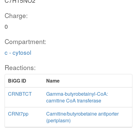
C7H15NO2
Charge:
0
Compartment:
c - cytosol
Reactions:
BiGG ID
Name
CRNBTCT
Gamma-butyrobetainyl-CoA:
carnitine CoA transferase
CRNt7pp
Carnitine/butyrobetaine antiporter
(periplasm)