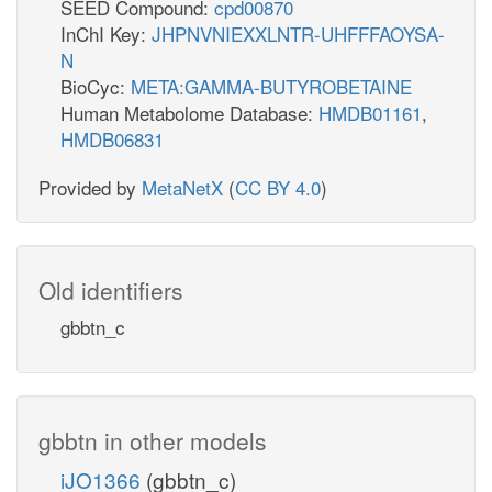
SEED Compound:
cpd00870
InChI Key:
JHPNVNIEXXLNTR-UHFFFAOYSA-
N
BioCyc:
META:GAMMA-BUTYROBETAINE
Human Metabolome Database:
HMDB01161
,
HMDB06831
Provided by
MetaNetX
(
CC BY 4.0
)
Old identifiers
gbbtn_c
gbbtn in other models
iJO1366
(gbbtn_c)