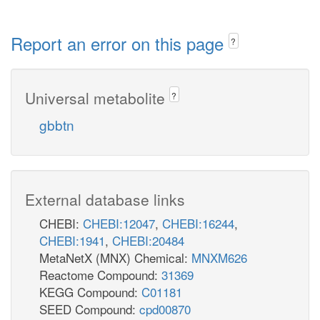
Report an error on this page
?
Universal metabolite
?
gbbtn
External database links
CHEBI:
CHEBI:12047
,
CHEBI:16244
,
CHEBI:1941
,
CHEBI:20484
MetaNetX (MNX) Chemical:
MNXM626
Reactome Compound:
31369
KEGG Compound:
C01181
SEED Compound:
cpd00870