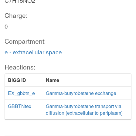
C7H15NO2
Charge:
0
Compartment:
e - extracellular space
Reactions:
BiGG ID
Name
EX_gbbtn_e
Gamma-butyrobetaine exchange
GBBTNtex
Gamma-butyrobetaine transport via
diffusion (extracellular to periplasm)