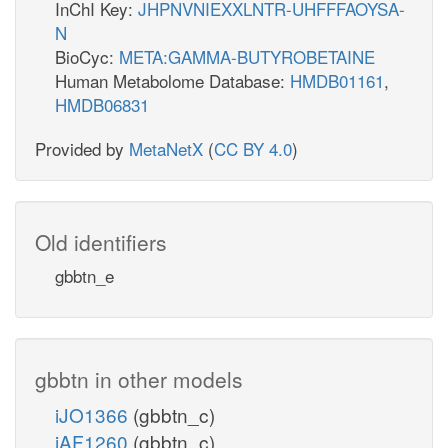
InChI Key:
JHPNVNIEXXLNTR-UHFFFAOYSA-
N
BioCyc:
META:GAMMA-BUTYROBETAINE
Human Metabolome Database:
HMDB01161
,
HMDB06831
Provided by
MetaNetX
(
CC BY 4.0
)
Old identifiers
gbbtn_e
gbbtn in other models
iJO1366
(gbbtn_c)
iAF1260
(gbbtn_c)