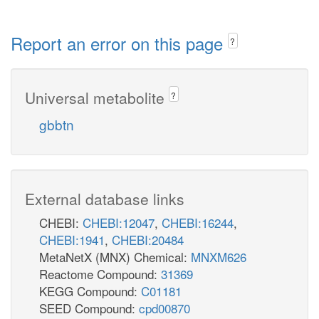
Report an error on this page
?
Universal metabolite
?
gbbtn
External database links
CHEBI:
CHEBI:12047
,
CHEBI:16244
,
CHEBI:1941
,
CHEBI:20484
MetaNetX (MNX) Chemical:
MNXM626
Reactome Compound:
31369
KEGG Compound:
C01181
SEED Compound:
cpd00870