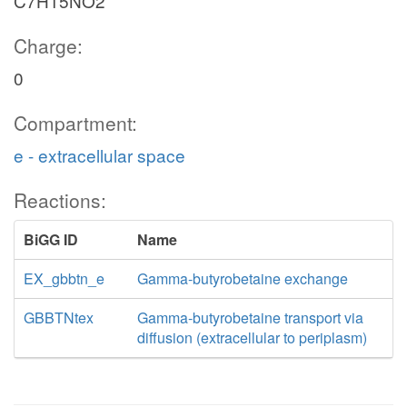
C7H15NO2
Charge:
0
Compartment:
e - extracellular space
Reactions:
BiGG ID
Name
EX_gbbtn_e
Gamma-butyrobetaine exchange
GBBTNtex
Gamma-butyrobetaine transport via
diffusion (extracellular to periplasm)