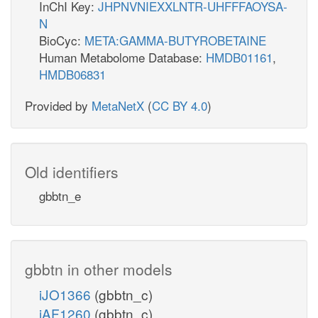
InChI Key:
JHPNVNIEXXLNTR-UHFFFAOYSA-
N
BioCyc:
META:GAMMA-BUTYROBETAINE
Human Metabolome Database:
HMDB01161
,
HMDB06831
Provided by
MetaNetX
(
CC BY 4.0
)
Old identifiers
gbbtn_e
gbbtn in other models
iJO1366
(gbbtn_c)
iAF1260
(gbbtn_c)