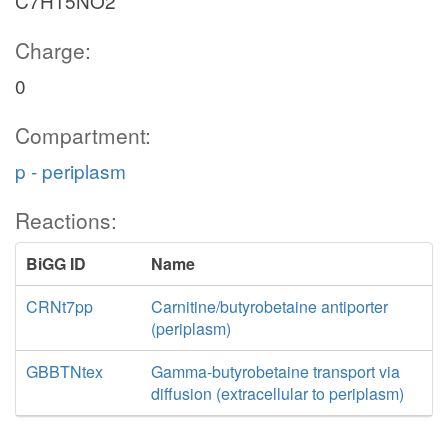
C7H15NO2
Charge:
0
Compartment:
p - periplasm
Reactions:
BiGG ID
Name
CRNt7pp
Carnitine/butyrobetaine antiporter
(periplasm)
GBBTNtex
Gamma-butyrobetaine transport via
diffusion (extracellular to periplasm)