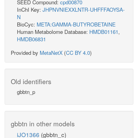
SEED Compound:
cpd00870
InChI Key:
JHPNVNIEXXLNTR-UHFFFAOYSA-
N
BioCyc:
META:GAMMA-BUTYROBETAINE
Human Metabolome Database:
HMDB01161
,
HMDB06831
Provided by
MetaNetX
(
CC BY 4.0
)
Old identifiers
gbbtn_p
gbbtn in other models
iJO1366
(gbbtn_c)