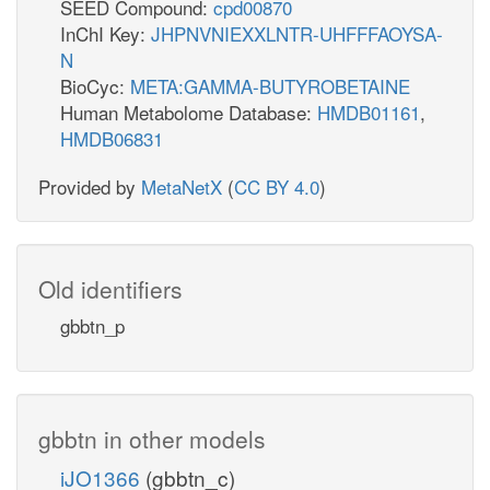
SEED Compound:
cpd00870
InChI Key:
JHPNVNIEXXLNTR-UHFFFAOYSA-
N
BioCyc:
META:GAMMA-BUTYROBETAINE
Human Metabolome Database:
HMDB01161
,
HMDB06831
Provided by
MetaNetX
(
CC BY 4.0
)
Old identifiers
gbbtn_p
gbbtn in other models
iJO1366
(gbbtn_c)