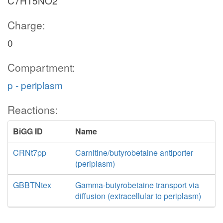
C7H15NO2
Charge:
0
Compartment:
p - periplasm
Reactions:
BiGG ID
Name
CRNt7pp
Carnitine/butyrobetaine antiporter
(periplasm)
GBBTNtex
Gamma-butyrobetaine transport via
diffusion (extracellular to periplasm)