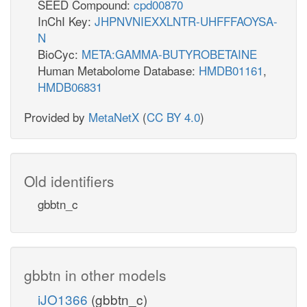
SEED Compound:
cpd00870
InChI Key:
JHPNVNIEXXLNTR-UHFFFAOYSA-
N
BioCyc:
META:GAMMA-BUTYROBETAINE
Human Metabolome Database:
HMDB01161
,
HMDB06831
Provided by
MetaNetX
(
CC BY 4.0
)
Old identifiers
gbbtn_c
gbbtn in other models
iJO1366
(gbbtn_c)