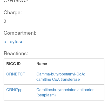
C7H15NO2
Charge:
0
Compartment:
c - cytosol
Reactions:
BiGG ID
Name
CRNBTCT
Gamma-butyrobetainyl-CoA:
carnitine CoA transferase
CRNt7pp
Carnitine/butyrobetaine antiporter
(periplasm)