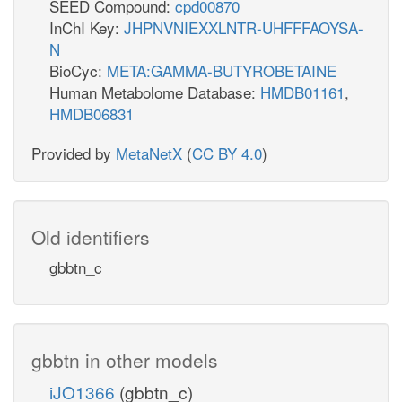
SEED Compound:
cpd00870
InChI Key:
JHPNVNIEXXLNTR-UHFFFAOYSA-
N
BioCyc:
META:GAMMA-BUTYROBETAINE
Human Metabolome Database:
HMDB01161
,
HMDB06831
Provided by
MetaNetX
(
CC BY 4.0
)
Old identifiers
gbbtn_c
gbbtn in other models
iJO1366
(gbbtn_c)