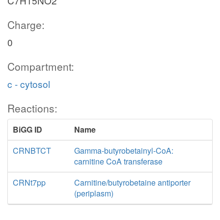
C7H15NO2
Charge:
0
Compartment:
c - cytosol
Reactions:
BiGG ID
Name
CRNBTCT
Gamma-butyrobetainyl-CoA:
carnitine CoA transferase
CRNt7pp
Carnitine/butyrobetaine antiporter
(periplasm)