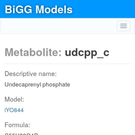
BiGG Models
Toggl
navig
Metabolite:
udcpp_c
Descriptive name:
Undecaprenyl phosphate
Model:
iYO844
Formula: