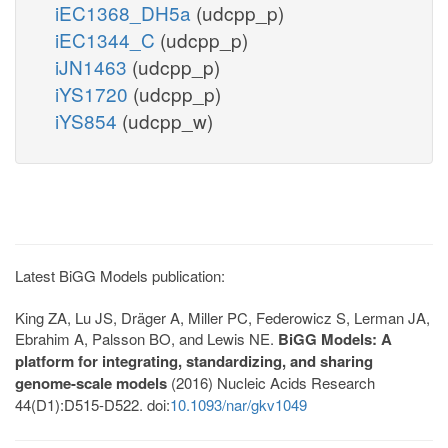
iEC1368_DH5a
(udcpp_p)
iEC1344_C
(udcpp_p)
iJN1463
(udcpp_p)
iYS1720
(udcpp_p)
iYS854
(udcpp_w)
Latest BiGG Models publication:
King ZA, Lu JS, Dräger A, Miller PC, Federowicz S, Lerman JA,
Ebrahim A, Palsson BO, and Lewis NE.
BiGG Models: A
platform for integrating, standardizing, and sharing
genome-scale models
(2016) Nucleic Acids Research
44(D1):D515-D522. doi:
10.1093/nar/gkv1049