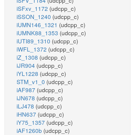
iSFV_1184
(udcpp_c)
iSFxv_1172
(udcpp_c)
iSSON_1240
(udcpp_c)
iUMN146_1321
(udcpp_c)
iUMNK88_1353
(udcpp_c)
iUTI89_1310
(udcpp_c)
iWFL_1372
(udcpp_c)
iZ_1308
(udcpp_c)
iJR904
(udcpp_c)
iYL1228
(udcpp_c)
STM_v1_0
(udcpp_c)
iAF987
(udcpp_c)
iJN678
(udcpp_c)
iLJ478
(udcpp_c)
iHN637
(udcpp_c)
iY75_1357
(udcpp_c)
iAF1260b
(udcpp_c)