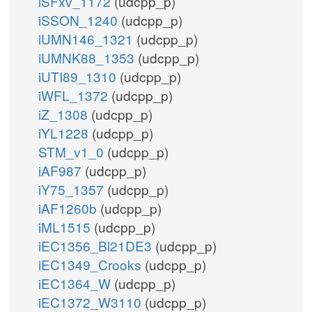
iSFxv_1172
(udcpp_p)
iSSON_1240
(udcpp_p)
iUMN146_1321
(udcpp_p)
iUMNK88_1353
(udcpp_p)
iUTI89_1310
(udcpp_p)
iWFL_1372
(udcpp_p)
iZ_1308
(udcpp_p)
iYL1228
(udcpp_p)
STM_v1_0
(udcpp_p)
iAF987
(udcpp_p)
iY75_1357
(udcpp_p)
iAF1260b
(udcpp_p)
iML1515
(udcpp_p)
iEC1356_Bl21DE3
(udcpp_p)
iEC1349_Crooks
(udcpp_p)
iEC1364_W
(udcpp_p)
iEC1372_W3110
(udcpp_p)