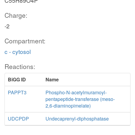
C55H89O4P
Charge:
-2
Compartment:
c - cytosol
Reactions:
BiGG ID
Name
PAPPT3
Phospho-N-acetylmuramoyl-
pentapeptide-transferase (meso-
2,6-diaminopimelate)
UDCPDP
Undecaprenyl-diphosphatase