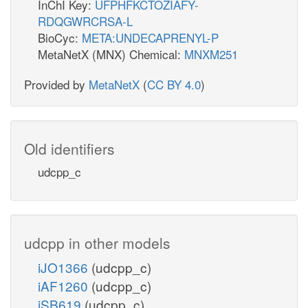
InChI Key:
UFPHFKCTOZIAFY-
RDQGWRCRSA-L
BioCyc:
META:UNDECAPRENYL-P
MetaNetX (MNX) Chemical:
MNXM251
Provided by
MetaNetX
(
CC BY 4.0
)
Old identifiers
udcpp_c
udcpp in other models
iJO1366
(udcpp_c)
iAF1260
(udcpp_c)
iSB619
(udcpp_c)