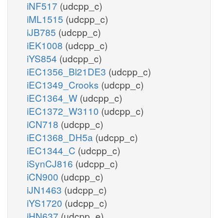
iNF517
(udcpp_c)
iML1515
(udcpp_c)
iJB785
(udcpp_c)
iEK1008
(udcpp_c)
iYS854
(udcpp_c)
iEC1356_Bl21DE3
(udcpp_c)
iEC1349_Crooks
(udcpp_c)
iEC1364_W
(udcpp_c)
iEC1372_W3110
(udcpp_c)
iCN718
(udcpp_c)
iEC1368_DH5a
(udcpp_c)
iEC1344_C
(udcpp_c)
iSynCJ816
(udcpp_c)
iCN900
(udcpp_c)
iJN1463
(udcpp_c)
iYS1720
(udcpp_c)
iHN637
(udcpp_e)