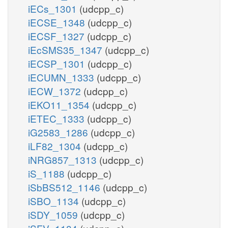
iECs_1301
(udcpp_c)
iECSE_1348
(udcpp_c)
iECSF_1327
(udcpp_c)
iEcSMS35_1347
(udcpp_c)
iECSP_1301
(udcpp_c)
iECUMN_1333
(udcpp_c)
iECW_1372
(udcpp_c)
iEKO11_1354
(udcpp_c)
iETEC_1333
(udcpp_c)
iG2583_1286
(udcpp_c)
iLF82_1304
(udcpp_c)
iNRG857_1313
(udcpp_c)
iS_1188
(udcpp_c)
iSbBS512_1146
(udcpp_c)
iSBO_1134
(udcpp_c)
iSDY_1059
(udcpp_c)