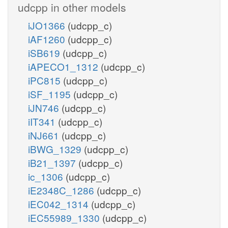
udcpp in other models
iJO1366
(udcpp_c)
iAF1260
(udcpp_c)
iSB619
(udcpp_c)
iAPECO1_1312
(udcpp_c)
iPC815
(udcpp_c)
iSF_1195
(udcpp_c)
iJN746
(udcpp_c)
iIT341
(udcpp_c)
iNJ661
(udcpp_c)
iBWG_1329
(udcpp_c)
iB21_1397
(udcpp_c)
ic_1306
(udcpp_c)
iE2348C_1286
(udcpp_c)
iEC042_1314
(udcpp_c)
iEC55989_1330
(udcpp_c)