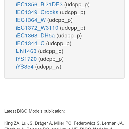
iEC1356_Bl21DE3
(udcpp_p)
iEC1349_Crooks
(udcpp_p)
iEC1364_W
(udcpp_p)
iEC1372_W3110
(udcpp_p)
iEC1368_DH5a
(udcpp_p)
iEC1344_C
(udcpp_p)
iJN1463
(udcpp_p)
iYS1720
(udcpp_p)
iYS854
(udcpp_w)
Latest BiGG Models publication:
King ZA, Lu JS, Dräger A, Miller PC, Federowicz S, Lerman JA,
Ebrahim A, Palsson BO, and Lewis NE.
BiGG Models: A