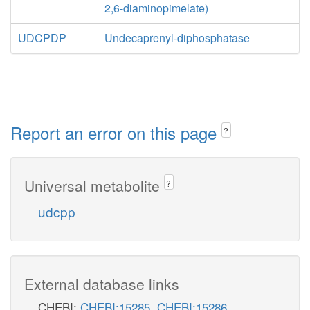
2,6-diaminopimelate)
UDCPDP
Undecaprenyl-diphosphatase
Report an error on this page
?
Universal metabolite
?
udcpp
External database links
CHEBI:
CHEBI:15285
,
CHEBI:15286
,