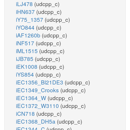
iLJ478
(udcpp_c)
iHN637
(udcpp_c)
iY75_1357
(udcpp_c)
iYO844
(udcpp_c)
iAF1260b
(udcpp_c)
iNF517
(udcpp_c)
iML1515
(udcpp_c)
iJB785
(udcpp_c)
iEK1008
(udcpp_c)
iYS854
(udcpp_c)
iEC1356_Bl21DE3
(udcpp_c)
iEC1349_Crooks
(udcpp_c)
iEC1364_W
(udcpp_c)
iEC1372_W3110
(udcpp_c)
iCN718
(udcpp_c)
iEC1368_DH5a
(udcpp_c)
iEC1344_C
(udcpp_c)