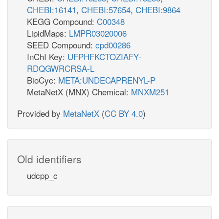
CHEBI:16141
,
CHEBI:57654
,
CHEBI:9864
KEGG Compound:
C00348
LipidMaps:
LMPR03020006
SEED Compound:
cpd00286
InChI Key:
UFPHFKCTOZIAFY-
RDQGWRCRSA-L
BioCyc:
META:UNDECAPRENYL-P
MetaNetX (MNX) Chemical:
MNXM251
Provided by
MetaNetX
(
CC BY 4.0
)
Old identifiers
udcpp_c