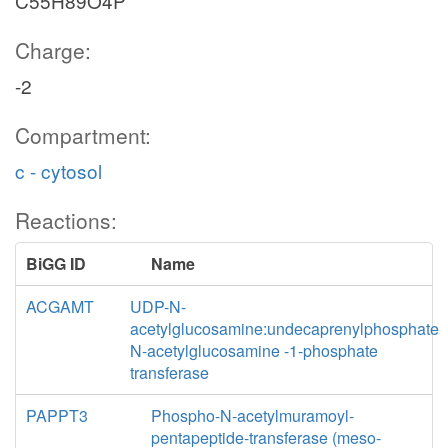
C55H89O4P
Charge:
-2
Compartment:
c - cytosol
Reactions:
BiGG ID
Name
ACGAMT
UDP-N-
acetylglucosamine:undecaprenylphosphate
N-acetylglucosamine -1-phosphate
transferase
PAPPT3
Phospho-N-acetylmuramoyl-
pentapeptide-transferase (meso-