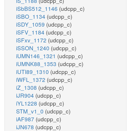
iS_1188
(udcpp_c)
iSbBS512_1146
(udcpp_c)
iSBO_1134
(udcpp_c)
iSDY_1059
(udcpp_c)
iSFV_1184
(udcpp_c)
iSFxv_1172
(udcpp_c)
iSSON_1240
(udcpp_c)
iUMN146_1321
(udcpp_c)
iUMNK88_1353
(udcpp_c)
iUTI89_1310
(udcpp_c)
iWFL_1372
(udcpp_c)
iZ_1308
(udcpp_c)
iJR904
(udcpp_c)
iYL1228
(udcpp_c)
STM_v1_0
(udcpp_c)
iAF987
(udcpp_c)
iJN678
(udcpp_c)