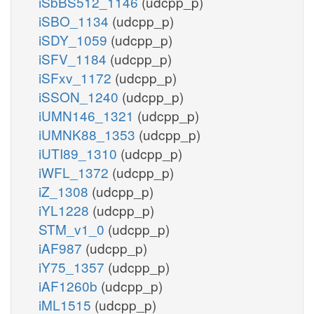
iSbBS512_1146
(udcpp_p)
iSBO_1134
(udcpp_p)
iSDY_1059
(udcpp_p)
iSFV_1184
(udcpp_p)
iSFxv_1172
(udcpp_p)
iSSON_1240
(udcpp_p)
iUMN146_1321
(udcpp_p)
iUMNK88_1353
(udcpp_p)
iUTI89_1310
(udcpp_p)
iWFL_1372
(udcpp_p)
iZ_1308
(udcpp_p)
iYL1228
(udcpp_p)
STM_v1_0
(udcpp_p)
iAF987
(udcpp_p)
iY75_1357
(udcpp_p)
iAF1260b
(udcpp_p)
iML1515
(udcpp_p)