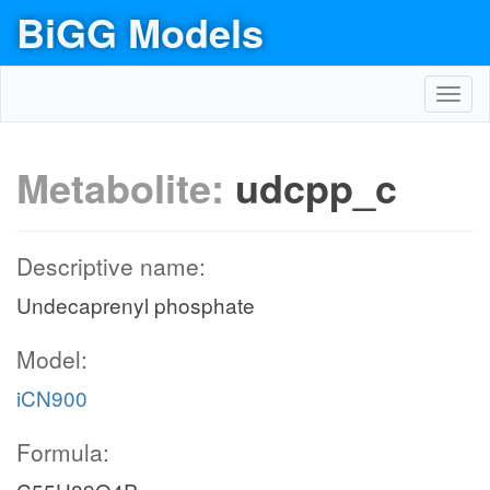
BiGG Models
Toggl
navig
Metabolite:
udcpp_c
Descriptive name:
Undecaprenyl phosphate
Model:
iCN900
Formula: