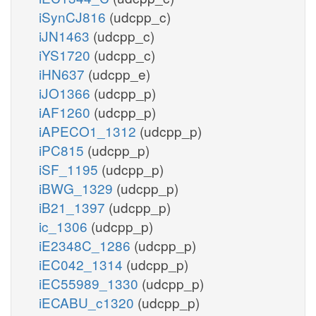
iSynCJ816
(udcpp_c)
iJN1463
(udcpp_c)
iYS1720
(udcpp_c)
iHN637
(udcpp_e)
iJO1366
(udcpp_p)
iAF1260
(udcpp_p)
iAPECO1_1312
(udcpp_p)
iPC815
(udcpp_p)
iSF_1195
(udcpp_p)
iBWG_1329
(udcpp_p)
iB21_1397
(udcpp_p)
ic_1306
(udcpp_p)
iE2348C_1286
(udcpp_p)
iEC042_1314
(udcpp_p)
iEC55989_1330
(udcpp_p)
iECABU_c1320
(udcpp_p)