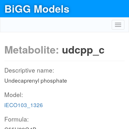
BiGG Models
Toggl
navig
Metabolite:
udcpp_c
Descriptive name:
Undecaprenyl phosphate
Model:
iECO103_1326
Formula: