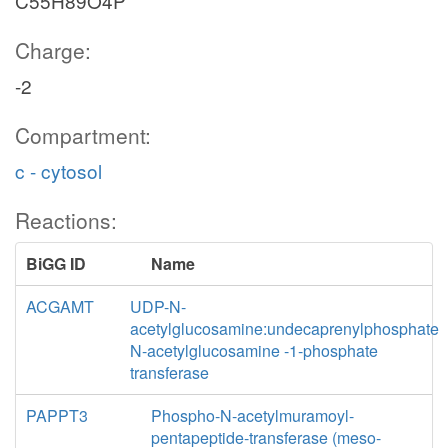
C55H89O4P
Charge:
-2
Compartment:
c - cytosol
Reactions:
BiGG ID
Name
ACGAMT
UDP-N-
acetylglucosamine:undecaprenylphosphate
N-acetylglucosamine -1-phosphate
transferase
PAPPT3
Phospho-N-acetylmuramoyl-
pentapeptide-transferase (meso-