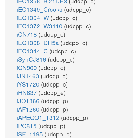
iEC1356_Bl21DE3
(udcpp_c)
iEC1349_Crooks
(udcpp_c)
iEC1364_W
(udcpp_c)
iEC1372_W3110
(udcpp_c)
iCN718
(udcpp_c)
iEC1368_DH5a
(udcpp_c)
iEC1344_C
(udcpp_c)
iSynCJ816
(udcpp_c)
iCN900
(udcpp_c)
iJN1463
(udcpp_c)
iYS1720
(udcpp_c)
iHN637
(udcpp_e)
iJO1366
(udcpp_p)
iAF1260
(udcpp_p)
iAPECO1_1312
(udcpp_p)
iPC815
(udcpp_p)
iSF_1195
(udcpp_p)