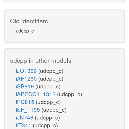
Old identifiers
udcpp_c
udcpp in other models
iJO1366
(udcpp_c)
iAF1260
(udcpp_c)
iSB619
(udcpp_c)
iAPECO1_1312
(udcpp_c)
iPC815
(udcpp_c)
iSF_1195
(udcpp_c)
iJN746
(udcpp_c)
iIT341
(udcpp_c)