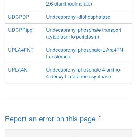
2,6-diaminopimelate)
UDCPDP
Undecaprenyl-diphosphatase
UDCPPtppi
Undecaprenyl phosphate transport
(cytoplasm to periplasm)
UPLA4FNT
Undecaprenyl phosphate-L-Ara4FN
transferase
UPLA4NT
Undecaprenyl phosphate 4-amino-
4-deoxy L-arabinose synthase
Report an error on this page
?