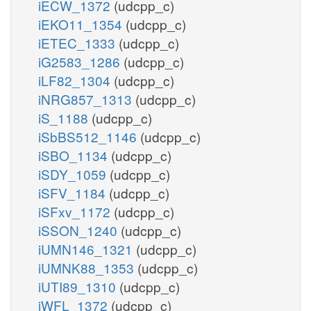
iECW_1372
(udcpp_c)
iEKO11_1354
(udcpp_c)
iETEC_1333
(udcpp_c)
iG2583_1286
(udcpp_c)
iLF82_1304
(udcpp_c)
iNRG857_1313
(udcpp_c)
iS_1188
(udcpp_c)
iSbBS512_1146
(udcpp_c)
iSBO_1134
(udcpp_c)
iSDY_1059
(udcpp_c)
iSFV_1184
(udcpp_c)
iSFxv_1172
(udcpp_c)
iSSON_1240
(udcpp_c)
iUMN146_1321
(udcpp_c)
iUMNK88_1353
(udcpp_c)
iUTI89_1310
(udcpp_c)
iWFL_1372
(udcpp_c)