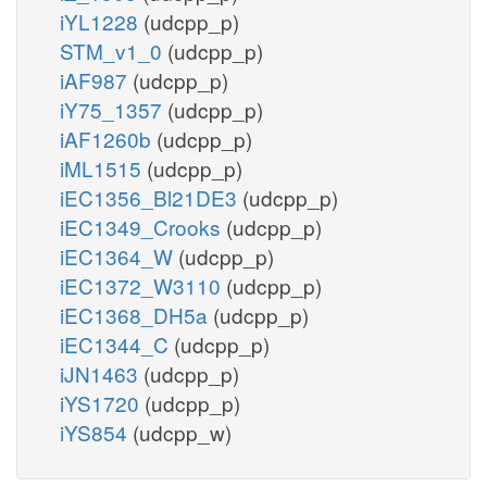
iYL1228
(udcpp_p)
STM_v1_0
(udcpp_p)
iAF987
(udcpp_p)
iY75_1357
(udcpp_p)
iAF1260b
(udcpp_p)
iML1515
(udcpp_p)
iEC1356_Bl21DE3
(udcpp_p)
iEC1349_Crooks
(udcpp_p)
iEC1364_W
(udcpp_p)
iEC1372_W3110
(udcpp_p)
iEC1368_DH5a
(udcpp_p)
iEC1344_C
(udcpp_p)
iJN1463
(udcpp_p)
iYS1720
(udcpp_p)
iYS854
(udcpp_w)