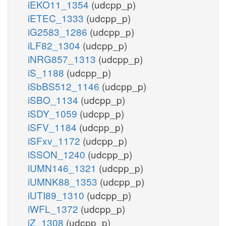
iEKO11_1354
(udcpp_p)
iETEC_1333
(udcpp_p)
iG2583_1286
(udcpp_p)
iLF82_1304
(udcpp_p)
iNRG857_1313
(udcpp_p)
iS_1188
(udcpp_p)
iSbBS512_1146
(udcpp_p)
iSBO_1134
(udcpp_p)
iSDY_1059
(udcpp_p)
iSFV_1184
(udcpp_p)
iSFxv_1172
(udcpp_p)
iSSON_1240
(udcpp_p)
iUMN146_1321
(udcpp_p)
iUMNK88_1353
(udcpp_p)
iUTI89_1310
(udcpp_p)
iWFL_1372
(udcpp_p)
iZ_1308
(udcpp_p)