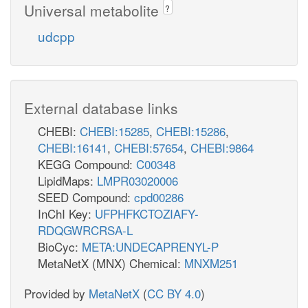
Universal metabolite
?
udcpp
External database links
CHEBI:
CHEBI:15285
,
CHEBI:15286
,
CHEBI:16141
,
CHEBI:57654
,
CHEBI:9864
KEGG Compound:
C00348
LipidMaps:
LMPR03020006
SEED Compound:
cpd00286
InChI Key:
UFPHFKCTOZIAFY-
RDQGWRCRSA-L
BioCyc:
META:UNDECAPRENYL-P
MetaNetX (MNX) Chemical:
MNXM251
Provided by
MetaNetX
(
CC BY 4.0
)