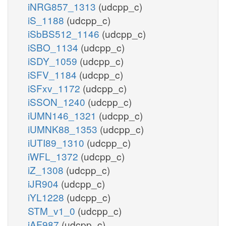
iNRG857_1313
(udcpp_c)
iS_1188
(udcpp_c)
iSbBS512_1146
(udcpp_c)
iSBO_1134
(udcpp_c)
iSDY_1059
(udcpp_c)
iSFV_1184
(udcpp_c)
iSFxv_1172
(udcpp_c)
iSSON_1240
(udcpp_c)
iUMN146_1321
(udcpp_c)
iUMNK88_1353
(udcpp_c)
iUTI89_1310
(udcpp_c)
iWFL_1372
(udcpp_c)
iZ_1308
(udcpp_c)
iJR904
(udcpp_c)
iYL1228
(udcpp_c)
STM_v1_0
(udcpp_c)
iAF987
(udcpp_c)