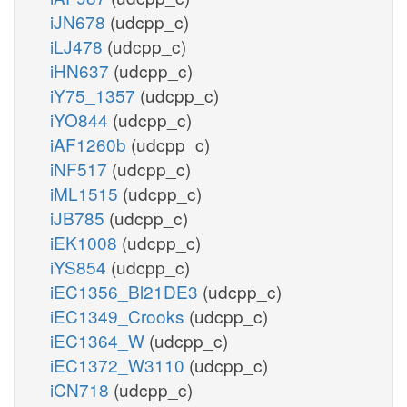
iJN678
(udcpp_c)
iLJ478
(udcpp_c)
iHN637
(udcpp_c)
iY75_1357
(udcpp_c)
iYO844
(udcpp_c)
iAF1260b
(udcpp_c)
iNF517
(udcpp_c)
iML1515
(udcpp_c)
iJB785
(udcpp_c)
iEK1008
(udcpp_c)
iYS854
(udcpp_c)
iEC1356_Bl21DE3
(udcpp_c)
iEC1349_Crooks
(udcpp_c)
iEC1364_W
(udcpp_c)
iEC1372_W3110
(udcpp_c)
iCN718
(udcpp_c)