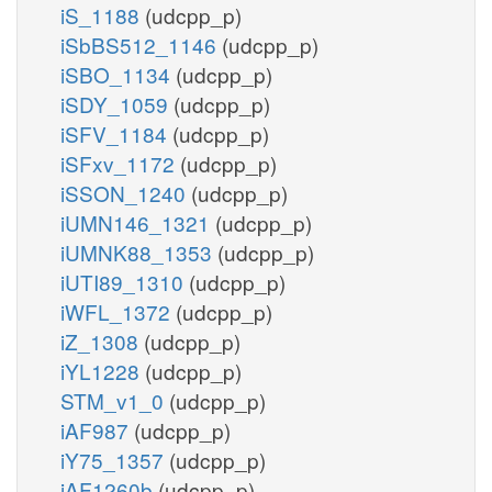
iS_1188
(udcpp_p)
iSbBS512_1146
(udcpp_p)
iSBO_1134
(udcpp_p)
iSDY_1059
(udcpp_p)
iSFV_1184
(udcpp_p)
iSFxv_1172
(udcpp_p)
iSSON_1240
(udcpp_p)
iUMN146_1321
(udcpp_p)
iUMNK88_1353
(udcpp_p)
iUTI89_1310
(udcpp_p)
iWFL_1372
(udcpp_p)
iZ_1308
(udcpp_p)
iYL1228
(udcpp_p)
STM_v1_0
(udcpp_p)
iAF987
(udcpp_p)
iY75_1357
(udcpp_p)
iAF1260b
(udcpp_p)