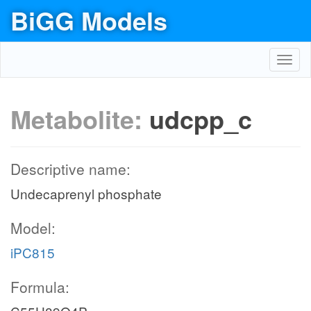
BiGG Models
Toggl
navig
Metabolite:
udcpp_c
Descriptive name:
Undecaprenyl phosphate
Model:
iPC815
Formula: