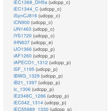
iEC1368_DH5a
(udcpp_c)
iEC1344_C
(udcpp_c)
iSynCJ816
(udcpp_c)
iCN900
(udcpp_c)
iJN1463
(udcpp_c)
iYS1720
(udcpp_c)
iHN637
(udcpp_e)
iJO1366
(udcpp_p)
iAF1260
(udcpp_p)
iAPECO1_1312
(udcpp_p)
iSF_1195
(udcpp_p)
iBWG_1329
(udcpp_p)
iB21_1397
(udcpp_p)
ic_1306
(udcpp_p)
iE2348C_1286
(udcpp_p)
iEC042_1314
(udcpp_p)
iEC55989_1330
(udcpp_p)