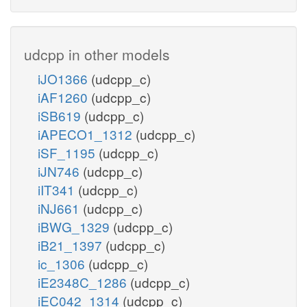
udcpp in other models
iJO1366
(udcpp_c)
iAF1260
(udcpp_c)
iSB619
(udcpp_c)
iAPECO1_1312
(udcpp_c)
iSF_1195
(udcpp_c)
iJN746
(udcpp_c)
iIT341
(udcpp_c)
iNJ661
(udcpp_c)
iBWG_1329
(udcpp_c)
iB21_1397
(udcpp_c)
ic_1306
(udcpp_c)
iE2348C_1286
(udcpp_c)
iEC042_1314
(udcpp_c)