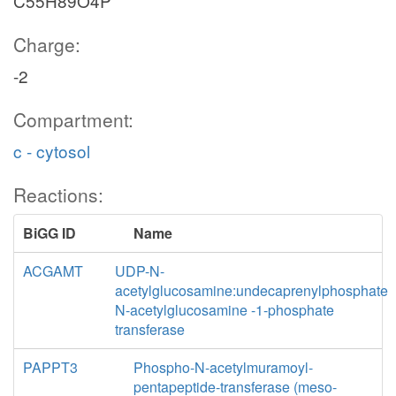
C55H89O4P
Charge:
-2
Compartment:
c - cytosol
Reactions:
BiGG ID
Name
ACGAMT
UDP-N-
acetylglucosamine:undecaprenylphosphate
N-acetylglucosamine -1-phosphate
transferase
PAPPT3
Phospho-N-acetylmuramoyl-
pentapeptide-transferase (meso-