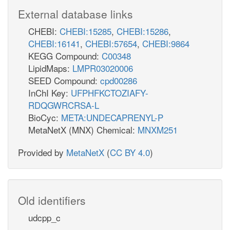
External database links
CHEBI:
CHEBI:15285
,
CHEBI:15286
,
CHEBI:16141
,
CHEBI:57654
,
CHEBI:9864
KEGG Compound:
C00348
LipidMaps:
LMPR03020006
SEED Compound:
cpd00286
InChI Key:
UFPHFKCTOZIAFY-
RDQGWRCRSA-L
BioCyc:
META:UNDECAPRENYL-P
MetaNetX (MNX) Chemical:
MNXM251
Provided by
MetaNetX
(
CC BY 4.0
)
Old identifiers
udcpp_c