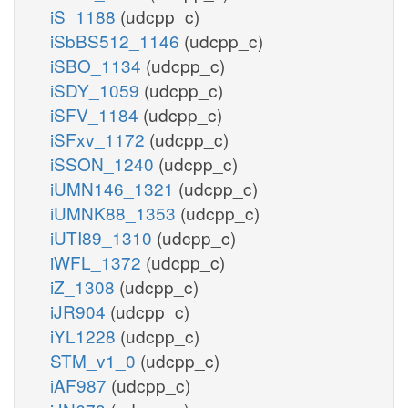
iS_1188
(udcpp_c)
iSbBS512_1146
(udcpp_c)
iSBO_1134
(udcpp_c)
iSDY_1059
(udcpp_c)
iSFV_1184
(udcpp_c)
iSFxv_1172
(udcpp_c)
iSSON_1240
(udcpp_c)
iUMN146_1321
(udcpp_c)
iUMNK88_1353
(udcpp_c)
iUTI89_1310
(udcpp_c)
iWFL_1372
(udcpp_c)
iZ_1308
(udcpp_c)
iJR904
(udcpp_c)
iYL1228
(udcpp_c)
STM_v1_0
(udcpp_c)
iAF987
(udcpp_c)