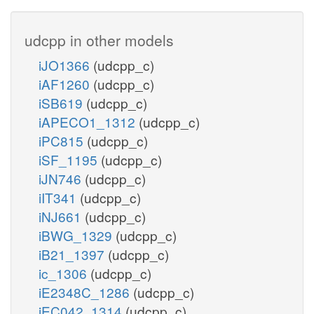
udcpp in other models
iJO1366
(udcpp_c)
iAF1260
(udcpp_c)
iSB619
(udcpp_c)
iAPECO1_1312
(udcpp_c)
iPC815
(udcpp_c)
iSF_1195
(udcpp_c)
iJN746
(udcpp_c)
iIT341
(udcpp_c)
iNJ661
(udcpp_c)
iBWG_1329
(udcpp_c)
iB21_1397
(udcpp_c)
ic_1306
(udcpp_c)
iE2348C_1286
(udcpp_c)
iEC042_1314
(udcpp_c)