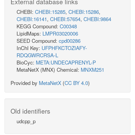
External database links
CHEBI:
CHEBI:15285
,
CHEBI:15286
,
CHEBI:16141
,
CHEBI:57654
,
CHEBI:9864
KEGG Compound:
C00348
LipidMaps:
LMPR03020006
SEED Compound:
cpd00286
InChI Key:
UFPHFKCTOZIAFY-
RDQGWRCRSA-L
BioCyc:
META:UNDECAPRENYL-P
MetaNetX (MNX) Chemical:
MNXM251
Provided by
MetaNetX
(
CC BY 4.0
)
Old identifiers
udcpp_p