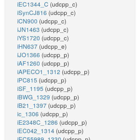
iEC1344_C
(udcpp_c)
iSynCJ816
(udcpp_c)
iCN900
(udcpp_c)
iJN1463
(udcpp_c)
iYS1720
(udcpp_c)
iHN637
(udcpp_e)
iJO1366
(udcpp_p)
iAF1260
(udcpp_p)
iAPECO1_1312
(udcpp_p)
iPC815
(udcpp_p)
iSF_1195
(udcpp_p)
iBWG_1329
(udcpp_p)
iB21_1397
(udcpp_p)
ic_1306
(udcpp_p)
iE2348C_1286
(udcpp_p)
iEC042_1314
(udcpp_p)
iEC55989_1330
(udcpp_p)