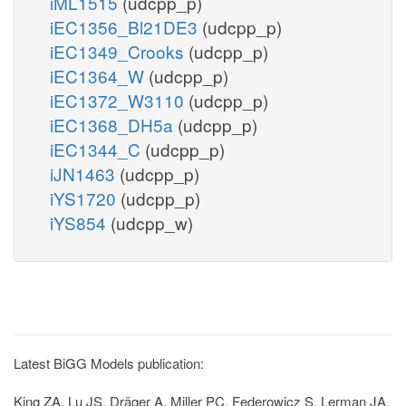
iML1515
(udcpp_p)
iEC1356_Bl21DE3
(udcpp_p)
iEC1349_Crooks
(udcpp_p)
iEC1364_W
(udcpp_p)
iEC1372_W3110
(udcpp_p)
iEC1368_DH5a
(udcpp_p)
iEC1344_C
(udcpp_p)
iJN1463
(udcpp_p)
iYS1720
(udcpp_p)
iYS854
(udcpp_w)
Latest BiGG Models publication:
King ZA, Lu JS, Dräger A, Miller PC, Federowicz S, Lerman JA,