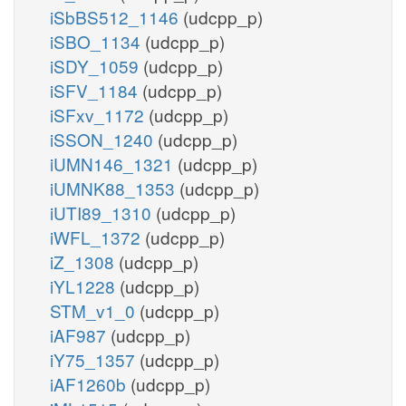
iSbBS512_1146
(udcpp_p)
iSBO_1134
(udcpp_p)
iSDY_1059
(udcpp_p)
iSFV_1184
(udcpp_p)
iSFxv_1172
(udcpp_p)
iSSON_1240
(udcpp_p)
iUMN146_1321
(udcpp_p)
iUMNK88_1353
(udcpp_p)
iUTI89_1310
(udcpp_p)
iWFL_1372
(udcpp_p)
iZ_1308
(udcpp_p)
iYL1228
(udcpp_p)
STM_v1_0
(udcpp_p)
iAF987
(udcpp_p)
iY75_1357
(udcpp_p)
iAF1260b
(udcpp_p)