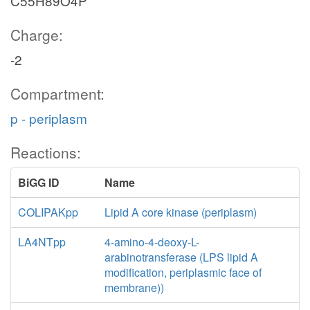
C55H89O4P
Charge:
-2
Compartment:
p - periplasm
Reactions:
BiGG ID
Name
COLIPAKpp
Lipid A core kinase (periplasm)
LA4NTpp
4-amino-4-deoxy-L-
arabinotransferase (LPS lipid A
modification, periplasmic face of
membrane))