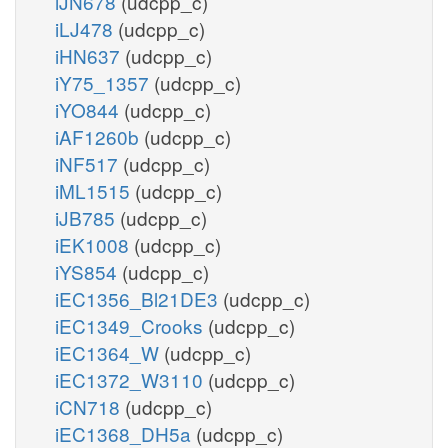
iJN678
(udcpp_c)
iLJ478
(udcpp_c)
iHN637
(udcpp_c)
iY75_1357
(udcpp_c)
iYO844
(udcpp_c)
iAF1260b
(udcpp_c)
iNF517
(udcpp_c)
iML1515
(udcpp_c)
iJB785
(udcpp_c)
iEK1008
(udcpp_c)
iYS854
(udcpp_c)
iEC1356_Bl21DE3
(udcpp_c)
iEC1349_Crooks
(udcpp_c)
iEC1364_W
(udcpp_c)
iEC1372_W3110
(udcpp_c)
iCN718
(udcpp_c)
iEC1368_DH5a
(udcpp_c)