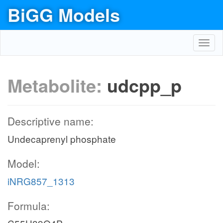
BiGG Models
Toggl
navig
Metabolite:
udcpp_p
Descriptive name:
Undecaprenyl phosphate
Model:
iNRG857_1313
Formula: