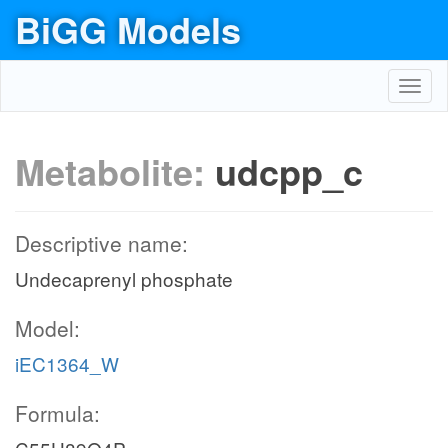
BiGG Models
Toggl
navig
Metabolite:
udcpp_c
Descriptive name:
Undecaprenyl phosphate
Model:
iEC1364_W
Formula: