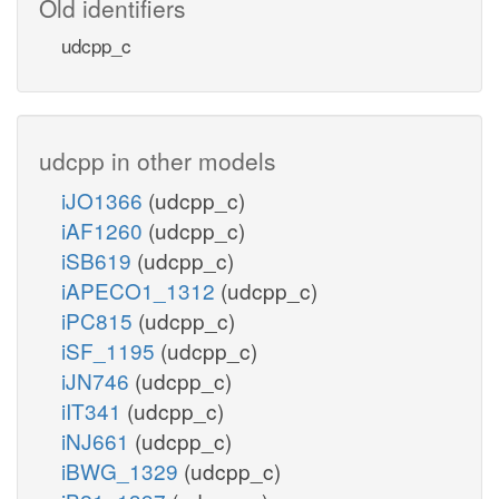
Old identifiers
udcpp_c
udcpp in other models
iJO1366
(udcpp_c)
iAF1260
(udcpp_c)
iSB619
(udcpp_c)
iAPECO1_1312
(udcpp_c)
iPC815
(udcpp_c)
iSF_1195
(udcpp_c)
iJN746
(udcpp_c)
iIT341
(udcpp_c)
iNJ661
(udcpp_c)
iBWG_1329
(udcpp_c)