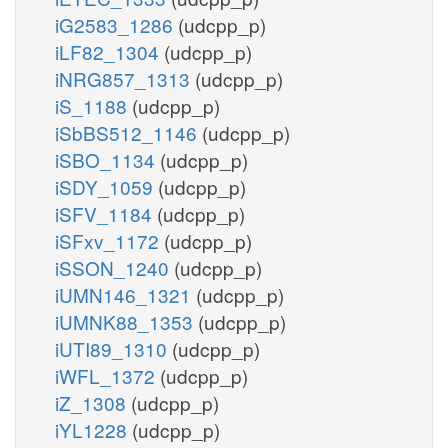
iG2583_1286
(udcpp_p)
iLF82_1304
(udcpp_p)
iNRG857_1313
(udcpp_p)
iS_1188
(udcpp_p)
iSbBS512_1146
(udcpp_p)
iSBO_1134
(udcpp_p)
iSDY_1059
(udcpp_p)
iSFV_1184
(udcpp_p)
iSFxv_1172
(udcpp_p)
iSSON_1240
(udcpp_p)
iUMN146_1321
(udcpp_p)
iUMNK88_1353
(udcpp_p)
iUTI89_1310
(udcpp_p)
iWFL_1372
(udcpp_p)
iZ_1308
(udcpp_p)
iYL1228
(udcpp_p)