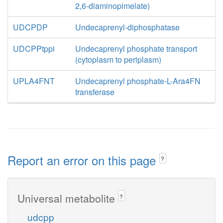
2,6-diaminopimelate)
UDCPDP
Undecaprenyl-diphosphatase
UDCPPtppi
Undecaprenyl phosphate transport
(cytoplasm to periplasm)
UPLA4FNT
Undecaprenyl phosphate-L-Ara4FN
transferase
Report an error on this page
?
Universal metabolite
?
udcpp