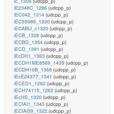
ic_1306
(udcpp_p)
iE2348C_1286
(udcpp_p)
iEC042_1314
(udcpp_p)
iEC55989_1330
(udcpp_p)
iECABU_c1320
(udcpp_p)
iECB_1328
(udcpp_p)
iECBD_1354
(udcpp_p)
iECD_1391
(udcpp_p)
iEcDH1_1363
(udcpp_p)
iECDH1ME8569_1439
(udcpp_p)
iECDH10B_1368
(udcpp_p)
iEcE24377_1341
(udcpp_p)
iECED1_1282
(udcpp_p)
iECH74115_1262
(udcpp_p)
iEcHS_1320
(udcpp_p)
iECIAI1_1343
(udcpp_p)
iECIAI39_1322
(udcpp_p)