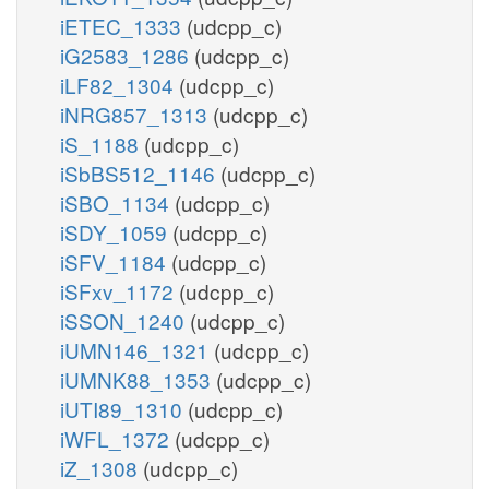
iETEC_1333
(udcpp_c)
iG2583_1286
(udcpp_c)
iLF82_1304
(udcpp_c)
iNRG857_1313
(udcpp_c)
iS_1188
(udcpp_c)
iSbBS512_1146
(udcpp_c)
iSBO_1134
(udcpp_c)
iSDY_1059
(udcpp_c)
iSFV_1184
(udcpp_c)
iSFxv_1172
(udcpp_c)
iSSON_1240
(udcpp_c)
iUMN146_1321
(udcpp_c)
iUMNK88_1353
(udcpp_c)
iUTI89_1310
(udcpp_c)
iWFL_1372
(udcpp_c)
iZ_1308
(udcpp_c)