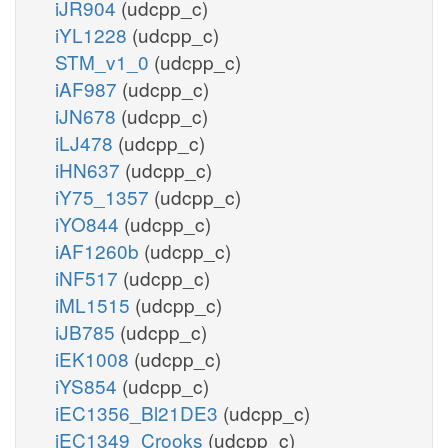
iJR904
(udcpp_c)
iYL1228
(udcpp_c)
STM_v1_0
(udcpp_c)
iAF987
(udcpp_c)
iJN678
(udcpp_c)
iLJ478
(udcpp_c)
iHN637
(udcpp_c)
iY75_1357
(udcpp_c)
iYO844
(udcpp_c)
iAF1260b
(udcpp_c)
iNF517
(udcpp_c)
iML1515
(udcpp_c)
iJB785
(udcpp_c)
iEK1008
(udcpp_c)
iYS854
(udcpp_c)
iEC1356_Bl21DE3
(udcpp_c)
iEC1349_Crooks
(udcpp_c)