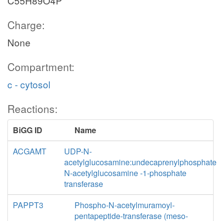
C55H89O4P
Charge:
None
Compartment:
c - cytosol
Reactions:
BiGG ID
Name
ACGAMT
UDP-N-
acetylglucosamine:undecaprenylphosphate
N-acetylglucosamine -1-phosphate
transferase
PAPPT3
Phospho-N-acetylmuramoyl-
pentapeptide-transferase (meso-