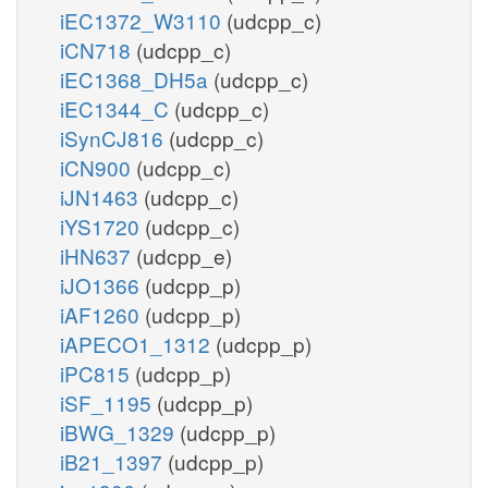
iEC1372_W3110
(udcpp_c)
iCN718
(udcpp_c)
iEC1368_DH5a
(udcpp_c)
iEC1344_C
(udcpp_c)
iSynCJ816
(udcpp_c)
iCN900
(udcpp_c)
iJN1463
(udcpp_c)
iYS1720
(udcpp_c)
iHN637
(udcpp_e)
iJO1366
(udcpp_p)
iAF1260
(udcpp_p)
iAPECO1_1312
(udcpp_p)
iPC815
(udcpp_p)
iSF_1195
(udcpp_p)
iBWG_1329
(udcpp_p)
iB21_1397
(udcpp_p)