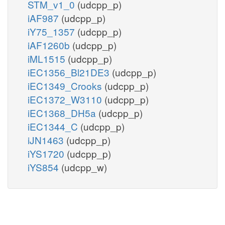
STM_v1_0
(udcpp_p)
iAF987
(udcpp_p)
iY75_1357
(udcpp_p)
iAF1260b
(udcpp_p)
iML1515
(udcpp_p)
iEC1356_Bl21DE3
(udcpp_p)
iEC1349_Crooks
(udcpp_p)
iEC1372_W3110
(udcpp_p)
iEC1368_DH5a
(udcpp_p)
iEC1344_C
(udcpp_p)
iJN1463
(udcpp_p)
iYS1720
(udcpp_p)
iYS854
(udcpp_w)