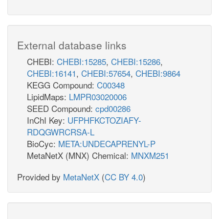
External database links
CHEBI:
CHEBI:15285
,
CHEBI:15286
,
CHEBI:16141
,
CHEBI:57654
,
CHEBI:9864
KEGG Compound:
C00348
LipidMaps:
LMPR03020006
SEED Compound:
cpd00286
InChI Key:
UFPHFKCTOZIAFY-
RDQGWRCRSA-L
BioCyc:
META:UNDECAPRENYL-P
MetaNetX (MNX) Chemical:
MNXM251
Provided by
MetaNetX
(
CC BY 4.0
)