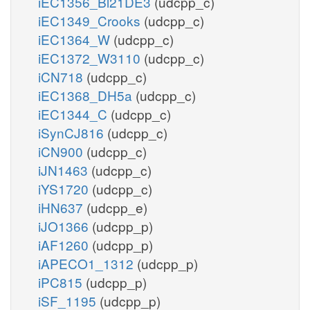
iEC1356_Bl21DE3
(udcpp_c)
iEC1349_Crooks
(udcpp_c)
iEC1364_W
(udcpp_c)
iEC1372_W3110
(udcpp_c)
iCN718
(udcpp_c)
iEC1368_DH5a
(udcpp_c)
iEC1344_C
(udcpp_c)
iSynCJ816
(udcpp_c)
iCN900
(udcpp_c)
iJN1463
(udcpp_c)
iYS1720
(udcpp_c)
iHN637
(udcpp_e)
iJO1366
(udcpp_p)
iAF1260
(udcpp_p)
iAPECO1_1312
(udcpp_p)
iPC815
(udcpp_p)
iSF_1195
(udcpp_p)