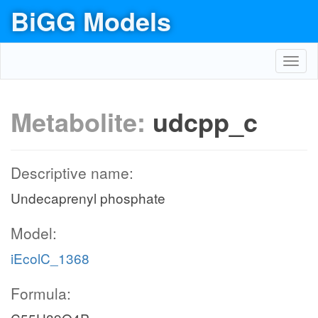
BiGG Models
Toggl
navig
Metabolite:
udcpp_c
Descriptive name:
Undecaprenyl phosphate
Model:
iEcolC_1368
Formula: