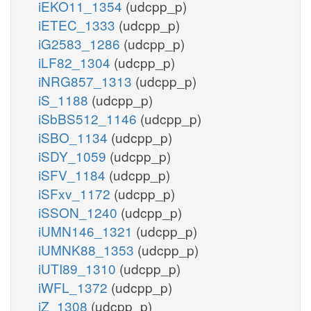
iEKO11_1354
(udcpp_p)
iETEC_1333
(udcpp_p)
iG2583_1286
(udcpp_p)
iLF82_1304
(udcpp_p)
iNRG857_1313
(udcpp_p)
iS_1188
(udcpp_p)
iSbBS512_1146
(udcpp_p)
iSBO_1134
(udcpp_p)
iSDY_1059
(udcpp_p)
iSFV_1184
(udcpp_p)
iSFxv_1172
(udcpp_p)
iSSON_1240
(udcpp_p)
iUMN146_1321
(udcpp_p)
iUMNK88_1353
(udcpp_p)
iUTI89_1310
(udcpp_p)
iWFL_1372
(udcpp_p)
iZ_1308
(udcpp_p)