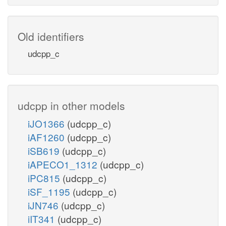
Old identifiers
udcpp_c
udcpp in other models
iJO1366
(udcpp_c)
iAF1260
(udcpp_c)
iSB619
(udcpp_c)
iAPECO1_1312
(udcpp_c)
iPC815
(udcpp_c)
iSF_1195
(udcpp_c)
iJN746
(udcpp_c)
iIT341
(udcpp_c)