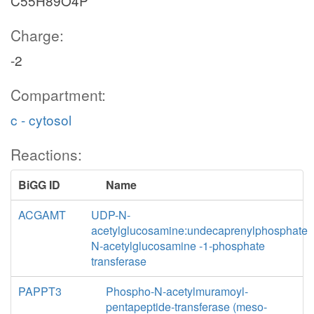
C55H89O4P
Charge:
-2
Compartment:
c - cytosol
Reactions:
BiGG ID
Name
ACGAMT
UDP-N-
acetylglucosamine:undecaprenylphosphate
N-acetylglucosamine -1-phosphate
transferase
PAPPT3
Phospho-N-acetylmuramoyl-
pentapeptide-transferase (meso-