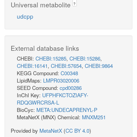
Universal metabolite
?
udcpp
External database links
CHEBI:
CHEBI:15285
,
CHEBI:15286
,
CHEBI:16141
,
CHEBI:57654
,
CHEBI:9864
KEGG Compound:
C00348
LipidMaps:
LMPR03020006
SEED Compound:
cpd00286
InChI Key:
UFPHFKCTOZIAFY-
RDQGWRCRSA-L
BioCyc:
META:UNDECAPRENYL-P
MetaNetX (MNX) Chemical:
MNXM251
Provided by
MetaNetX
(
CC BY 4.0
)