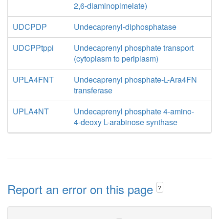
2,6-diaminopimelate)
UDCPDP
Undecaprenyl-diphosphatase
UDCPPtppi
Undecaprenyl phosphate transport
(cytoplasm to periplasm)
UPLA4FNT
Undecaprenyl phosphate-L-Ara4FN
transferase
UPLA4NT
Undecaprenyl phosphate 4-amino-
4-deoxy L-arabinose synthase
Report an error on this page
?