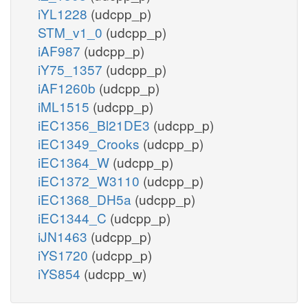
iYL1228
(udcpp_p)
STM_v1_0
(udcpp_p)
iAF987
(udcpp_p)
iY75_1357
(udcpp_p)
iAF1260b
(udcpp_p)
iML1515
(udcpp_p)
iEC1356_Bl21DE3
(udcpp_p)
iEC1349_Crooks
(udcpp_p)
iEC1364_W
(udcpp_p)
iEC1372_W3110
(udcpp_p)
iEC1368_DH5a
(udcpp_p)
iEC1344_C
(udcpp_p)
iJN1463
(udcpp_p)
iYS1720
(udcpp_p)
iYS854
(udcpp_w)