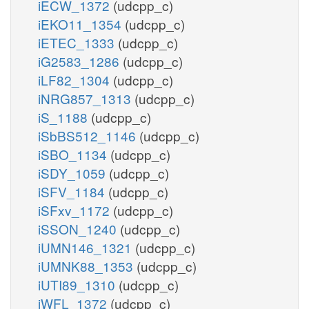
iECW_1372
(udcpp_c)
iEKO11_1354
(udcpp_c)
iETEC_1333
(udcpp_c)
iG2583_1286
(udcpp_c)
iLF82_1304
(udcpp_c)
iNRG857_1313
(udcpp_c)
iS_1188
(udcpp_c)
iSbBS512_1146
(udcpp_c)
iSBO_1134
(udcpp_c)
iSDY_1059
(udcpp_c)
iSFV_1184
(udcpp_c)
iSFxv_1172
(udcpp_c)
iSSON_1240
(udcpp_c)
iUMN146_1321
(udcpp_c)
iUMNK88_1353
(udcpp_c)
iUTI89_1310
(udcpp_c)
iWFL_1372
(udcpp_c)