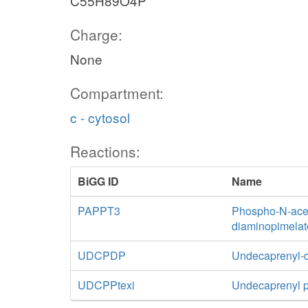
C55H89O4P
Charge:
None
Compartment:
c - cytosol
Reactions:
BiGG ID
Name
PAPPT3
Phospho-N-acet
diaminopimelat
UDCPDP
Undecaprenyl-
UDCPPtexi
Undecaprenyl ph