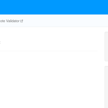
te Validator
c