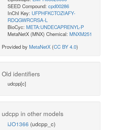
SEED Compound:
cpd00286
InChI Key:
UFPHFKCTOZIAFY-
RDQGWRCRSA-L
BioCyc:
META:UNDECAPRENYL-P
MetaNetX (MNX) Chemical:
MNXM251
Provided by
MetaNetX
(
CC BY 4.0
)
Old identifiers
udcpp[c]
udcpp in other models
iJO1366
(udcpp_c)