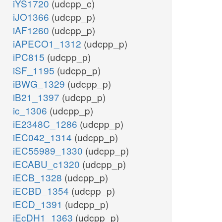
iYS1720
(udcpp_c)
iJO1366
(udcpp_p)
iAF1260
(udcpp_p)
iAPECO1_1312
(udcpp_p)
iPC815
(udcpp_p)
iSF_1195
(udcpp_p)
iBWG_1329
(udcpp_p)
iB21_1397
(udcpp_p)
ic_1306
(udcpp_p)
iE2348C_1286
(udcpp_p)
iEC042_1314
(udcpp_p)
iEC55989_1330
(udcpp_p)
iECABU_c1320
(udcpp_p)
iECB_1328
(udcpp_p)
iECBD_1354
(udcpp_p)
iECD_1391
(udcpp_p)
iEcDH1_1363
(udcpp_p)