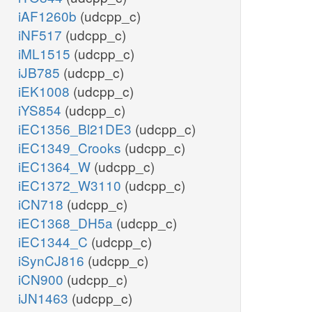
iAF1260b
(udcpp_c)
iNF517
(udcpp_c)
iML1515
(udcpp_c)
iJB785
(udcpp_c)
iEK1008
(udcpp_c)
iYS854
(udcpp_c)
iEC1356_Bl21DE3
(udcpp_c)
iEC1349_Crooks
(udcpp_c)
iEC1364_W
(udcpp_c)
iEC1372_W3110
(udcpp_c)
iCN718
(udcpp_c)
iEC1368_DH5a
(udcpp_c)
iEC1344_C
(udcpp_c)
iSynCJ816
(udcpp_c)
iCN900
(udcpp_c)
iJN1463
(udcpp_c)