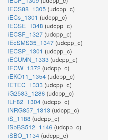
iECP_1309
(udcpp_c)
iECS88_1305
(udcpp_c)
iECs_1301
(udcpp_c)
iECSE_1348
(udcpp_c)
iECSF_1327
(udcpp_c)
iEcSMS35_1347
(udcpp_c)
iECSP_1301
(udcpp_c)
iECUMN_1333
(udcpp_c)
iECW_1372
(udcpp_c)
iEKO11_1354
(udcpp_c)
iETEC_1333
(udcpp_c)
iG2583_1286
(udcpp_c)
iLF82_1304
(udcpp_c)
iNRG857_1313
(udcpp_c)
iS_1188
(udcpp_c)
iSbBS512_1146
(udcpp_c)
iSBO_1134
(udcpp_c)