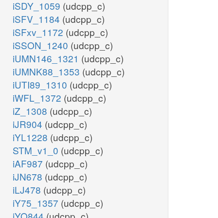
iSDY_1059
(udcpp_c)
iSFV_1184
(udcpp_c)
iSFxv_1172
(udcpp_c)
iSSON_1240
(udcpp_c)
iUMN146_1321
(udcpp_c)
iUMNK88_1353
(udcpp_c)
iUTI89_1310
(udcpp_c)
iWFL_1372
(udcpp_c)
iZ_1308
(udcpp_c)
iJR904
(udcpp_c)
iYL1228
(udcpp_c)
STM_v1_0
(udcpp_c)
iAF987
(udcpp_c)
iJN678
(udcpp_c)
iLJ478
(udcpp_c)
iY75_1357
(udcpp_c)
iYO844
(udcpp_c)