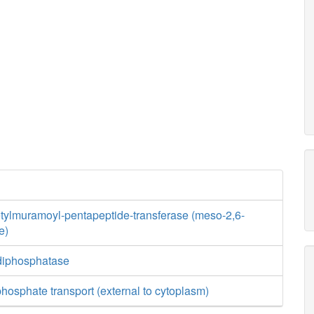
ylmuramoyl-pentapeptide-transferase (meso-2,6-
e)
diphosphatase
osphate transport (external to cytoplasm)