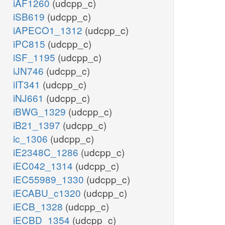
iAF1260
(udcpp_c)
iSB619
(udcpp_c)
iAPECO1_1312
(udcpp_c)
iPC815
(udcpp_c)
iSF_1195
(udcpp_c)
iJN746
(udcpp_c)
iIT341
(udcpp_c)
iNJ661
(udcpp_c)
iBWG_1329
(udcpp_c)
iB21_1397
(udcpp_c)
ic_1306
(udcpp_c)
iE2348C_1286
(udcpp_c)
iEC042_1314
(udcpp_c)
iEC55989_1330
(udcpp_c)
iECABU_c1320
(udcpp_c)
iECB_1328
(udcpp_c)
iECBD_1354
(udcpp_c)