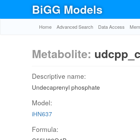
BiGG Models
Home
Advanced Search
Data Access
Memo
Metabolite:
udcpp_
Descriptive name:
Undecaprenyl phosphate
Model:
iHN637
Formula: