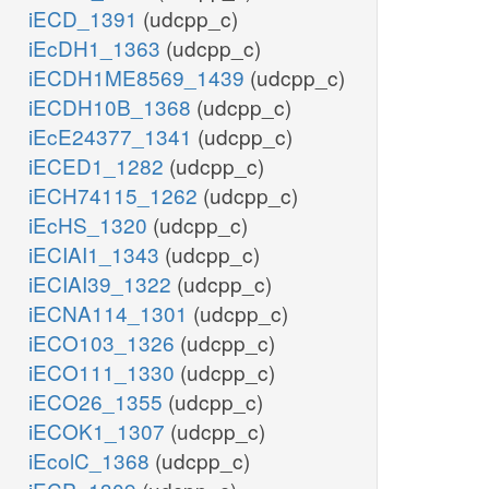
iECD_1391
(udcpp_c)
iEcDH1_1363
(udcpp_c)
iECDH1ME8569_1439
(udcpp_c)
iECDH10B_1368
(udcpp_c)
iEcE24377_1341
(udcpp_c)
iECED1_1282
(udcpp_c)
iECH74115_1262
(udcpp_c)
iEcHS_1320
(udcpp_c)
iECIAI1_1343
(udcpp_c)
iECIAI39_1322
(udcpp_c)
iECNA114_1301
(udcpp_c)
iECO103_1326
(udcpp_c)
iECO111_1330
(udcpp_c)
iECO26_1355
(udcpp_c)
iECOK1_1307
(udcpp_c)
iEcolC_1368
(udcpp_c)