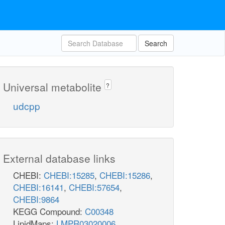
Search
Universal metabolite
?
udcpp
External database links
CHEBI:
CHEBI:15285
,
CHEBI:15286
,
CHEBI:16141
,
CHEBI:57654
,
CHEBI:9864
KEGG Compound:
C00348
LipidMaps:
LMPR03020006