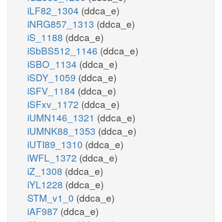
iLF82_1304
(ddca_e)
iNRG857_1313
(ddca_e)
iS_1188
(ddca_e)
iSbBS512_1146
(ddca_e)
iSBO_1134
(ddca_e)
iSDY_1059
(ddca_e)
iSFV_1184
(ddca_e)
iSFxv_1172
(ddca_e)
iUMN146_1321
(ddca_e)
iUMNK88_1353
(ddca_e)
iUTI89_1310
(ddca_e)
iWFL_1372
(ddca_e)
iZ_1308
(ddca_e)
iYL1228
(ddca_e)
STM_v1_0
(ddca_e)
iAF987
(ddca_e)