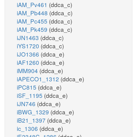
iAM_Pv461
(ddca_c)
iAM_Pb448
(ddca_c)
iAM_Pc455
(ddca_c)
iAM_Pk459
(ddca_c)
iJN1463
(ddca_c)
iYS1720
(ddca_c)
iJO1366
(ddca_e)
iAF1260
(ddca_e)
iMM904
(ddca_e)
iAPECO1_1312
(ddca_e)
iPC815
(ddca_e)
iSF_1195
(ddca_e)
iJN746
(ddca_e)
iBWG_1329
(ddca_e)
iB21_1397
(ddca_e)
ic_1306
(ddca_e)
iE2348C_1286
(ddca_e)