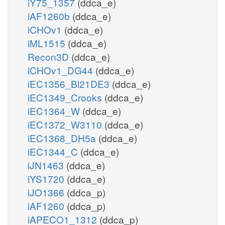
iY75_1357
(ddca_e)
iAF1260b
(ddca_e)
iCHOv1
(ddca_e)
iML1515
(ddca_e)
Recon3D
(ddca_e)
iCHOv1_DG44
(ddca_e)
iEC1356_Bl21DE3
(ddca_e)
iEC1349_Crooks
(ddca_e)
iEC1364_W
(ddca_e)
iEC1372_W3110
(ddca_e)
iEC1368_DH5a
(ddca_e)
iEC1344_C
(ddca_e)
iJN1463
(ddca_e)
iYS1720
(ddca_e)
iJO1366
(ddca_p)
iAF1260
(ddca_p)
iAPECO1_1312
(ddca_p)