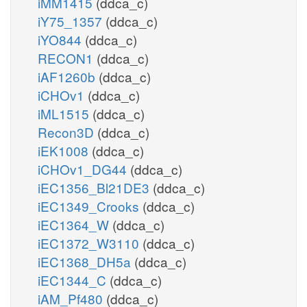
iMM1415
(ddca_c)
iY75_1357
(ddca_c)
iYO844
(ddca_c)
RECON1
(ddca_c)
iAF1260b
(ddca_c)
iCHOv1
(ddca_c)
iML1515
(ddca_c)
Recon3D
(ddca_c)
iEK1008
(ddca_c)
iCHOv1_DG44
(ddca_c)
iEC1356_Bl21DE3
(ddca_c)
iEC1349_Crooks
(ddca_c)
iEC1364_W
(ddca_c)
iEC1372_W3110
(ddca_c)
iEC1368_DH5a
(ddca_c)
iEC1344_C
(ddca_c)
iAM_Pf480
(ddca_c)