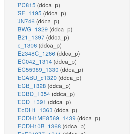
iPC815
(ddca_p)
iSF_1195
(ddca_p)
iJN746
(ddca_p)
iBWG_1329
(ddca_p)
iB21_1397
(ddca_p)
ic_1306
(ddca_p)
iE2348C_1286
(ddca_p)
iEC042_1314
(ddca_p)
iEC55989_1330
(ddca_p)
iECABU_c1320
(ddca_p)
iECB_1328
(ddca_p)
iECBD_1354
(ddca_p)
iECD_1391
(ddca_p)
iEcDH1_1363
(ddca_p)
iECDH1ME8569_1439
(ddca_p)
iECDH10B_1368
(ddca_p)
iEcE24377_1341
(ddca_p)