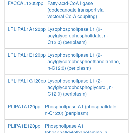
FACOAL120t2pp
Fatty-acid-CoA ligase
(dodecanoate transport via
vectoral Co-A coupling)
LPLIPAL1A120pp
Lysophospholipase L1 (2-
acylglycerophosphotidate, n-
C12:0) (periplasm)
LPLIPAL1E120pp
Lysophospholipase L1 (2-
acylglycerophosphoethanolamine,
n-C12:0) (periplasm)
LPLIPAL1G120pp
Lysophospholipase L1 (2-
acylglycerophosphoglycerol, n-
C12:0) (periplasm)
PLIPA1A120pp
Phospholipase A1 (phosphatidate,
n-C12:0) (periplasm)
PLIPA1E120pp
Phospholipase A1
(phosphatidylethanolamine, n-