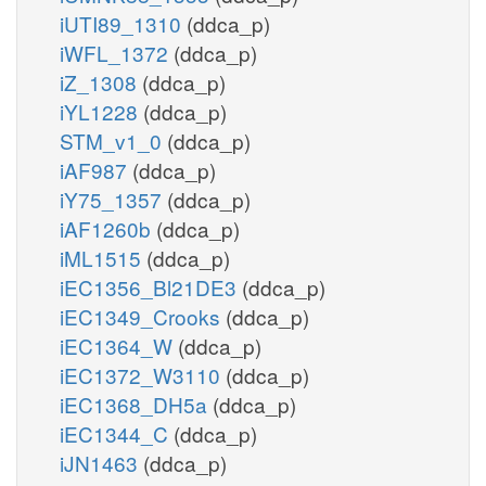
iUTI89_1310
(ddca_p)
iWFL_1372
(ddca_p)
iZ_1308
(ddca_p)
iYL1228
(ddca_p)
STM_v1_0
(ddca_p)
iAF987
(ddca_p)
iY75_1357
(ddca_p)
iAF1260b
(ddca_p)
iML1515
(ddca_p)
iEC1356_Bl21DE3
(ddca_p)
iEC1349_Crooks
(ddca_p)
iEC1364_W
(ddca_p)
iEC1372_W3110
(ddca_p)
iEC1368_DH5a
(ddca_p)
iEC1344_C
(ddca_p)
iJN1463
(ddca_p)