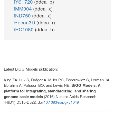
iYS1720
(ddca_p)
iMM904
(ddca_x)
iND750
(ddca_x)
Recon3D
(ddca_r)
iRC1080
(ddca_h)
Latest BiGG Models publication:
King ZA, Lu JS, Dräger A, Miller PC, Federowicz S, Lerman JA,
Ebrahim A, Palsson BO, and Lewis NE.
BiGG Models: A
platform for integrating, standardizing, and sharing
genome-scale models
(2016) Nucleic Acids Research
44(D1):D515-D522. doi:
10.1093/nar/gkv1049