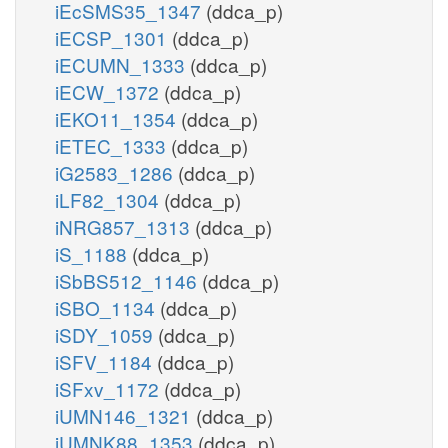
iEcSMS35_1347
(ddca_p)
iECSP_1301
(ddca_p)
iECUMN_1333
(ddca_p)
iECW_1372
(ddca_p)
iEKO11_1354
(ddca_p)
iETEC_1333
(ddca_p)
iG2583_1286
(ddca_p)
iLF82_1304
(ddca_p)
iNRG857_1313
(ddca_p)
iS_1188
(ddca_p)
iSbBS512_1146
(ddca_p)
iSBO_1134
(ddca_p)
iSDY_1059
(ddca_p)
iSFV_1184
(ddca_p)
iSFxv_1172
(ddca_p)
iUMN146_1321
(ddca_p)
iUMNK88_1353
(ddca_p)