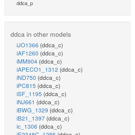
ddca_p
ddca in other models
iJO1366
(ddca_c)
iAF1260
(ddca_c)
iMM904
(ddca_c)
iAPECO1_1312
(ddca_c)
iND750
(ddca_c)
iPC815
(ddca_c)
iSF_1195
(ddca_c)
iNJ661
(ddca_c)
iBWG_1329
(ddca_c)
iB21_1397
(ddca_c)
ic_1306
(ddca_c)
iE2348C_1286
(ddca_c)