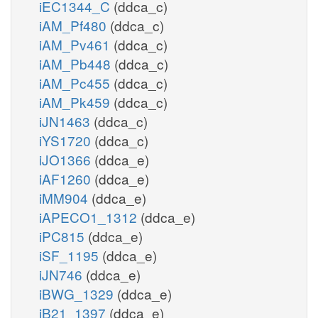
iEC1344_C
(ddca_c)
iAM_Pf480
(ddca_c)
iAM_Pv461
(ddca_c)
iAM_Pb448
(ddca_c)
iAM_Pc455
(ddca_c)
iAM_Pk459
(ddca_c)
iJN1463
(ddca_c)
iYS1720
(ddca_c)
iJO1366
(ddca_e)
iAF1260
(ddca_e)
iMM904
(ddca_e)
iAPECO1_1312
(ddca_e)
iPC815
(ddca_e)
iSF_1195
(ddca_e)
iJN746
(ddca_e)
iBWG_1329
(ddca_e)
iB21_1397
(ddca_e)