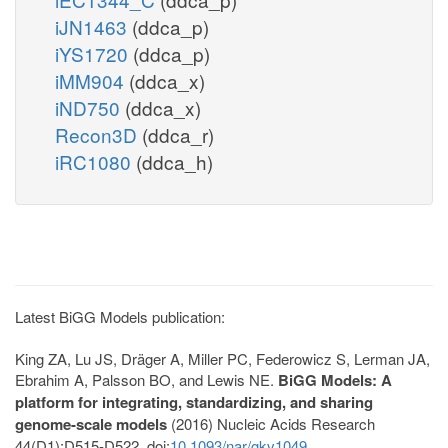
iJN1463
(ddca_p)
iYS1720
(ddca_p)
iMM904
(ddca_x)
iND750
(ddca_x)
Recon3D
(ddca_r)
iRC1080
(ddca_h)
Latest BiGG Models publication:
King ZA, Lu JS, Dräger A, Miller PC, Federowicz S, Lerman JA,
Ebrahim A, Palsson BO, and Lewis NE.
BiGG Models: A
platform for integrating, standardizing, and sharing
genome-scale models
(2016) Nucleic Acids Research
44(D1):D515-D522. doi:
10.1093/nar/gkv1049