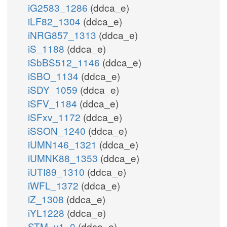
iG2583_1286
(ddca_e)
iLF82_1304
(ddca_e)
iNRG857_1313
(ddca_e)
iS_1188
(ddca_e)
iSbBS512_1146
(ddca_e)
iSBO_1134
(ddca_e)
iSDY_1059
(ddca_e)
iSFV_1184
(ddca_e)
iSFxv_1172
(ddca_e)
iSSON_1240
(ddca_e)
iUMN146_1321
(ddca_e)
iUMNK88_1353
(ddca_e)
iUTI89_1310
(ddca_e)
iWFL_1372
(ddca_e)
iZ_1308
(ddca_e)
iYL1228
(ddca_e)
STM_v1_0
(ddca_e)