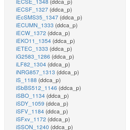
iECSE_1348
(ddca_p)
iECSF_1327
(ddca_p)
iEcSMS35_1347
(ddca_p)
iECUMN_1333
(ddca_p)
iECW_1372
(ddca_p)
iEKO11_1354
(ddca_p)
iETEC_1333
(ddca_p)
iG2583_1286
(ddca_p)
iLF82_1304
(ddca_p)
iNRG857_1313
(ddca_p)
iS_1188
(ddca_p)
iSbBS512_1146
(ddca_p)
iSBO_1134
(ddca_p)
iSDY_1059
(ddca_p)
iSFV_1184
(ddca_p)
iSFxv_1172
(ddca_p)
iSSON_1240
(ddca_p)