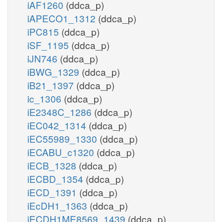
iAF1260
(ddca_p)
iAPECO1_1312
(ddca_p)
iPC815
(ddca_p)
iSF_1195
(ddca_p)
iJN746
(ddca_p)
iBWG_1329
(ddca_p)
iB21_1397
(ddca_p)
ic_1306
(ddca_p)
iE2348C_1286
(ddca_p)
iEC042_1314
(ddca_p)
iEC55989_1330
(ddca_p)
iECABU_c1320
(ddca_p)
iECB_1328
(ddca_p)
iECBD_1354
(ddca_p)
iECD_1391
(ddca_p)
iEcDH1_1363
(ddca_p)
iECDH1ME8569_1439
(ddca_p)