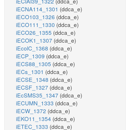
iECIAI39_1322
(ddca_e)
iECNA114_1301
(ddca_e)
iECO103_1326
(ddca_e)
iECO111_1330
(ddca_e)
iECO26_1355
(ddca_e)
iECOK1_1307
(ddca_e)
iEcolC_1368
(ddca_e)
iECP_1309
(ddca_e)
iECS88_1305
(ddca_e)
iECs_1301
(ddca_e)
iECSE_1348
(ddca_e)
iECSF_1327
(ddca_e)
iEcSMS35_1347
(ddca_e)
iECUMN_1333
(ddca_e)
iECW_1372
(ddca_e)
iEKO11_1354
(ddca_e)
iETEC_1333
(ddca_e)