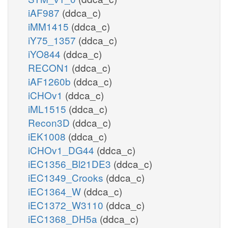
iAF987
(ddca_c)
iMM1415
(ddca_c)
iY75_1357
(ddca_c)
iYO844
(ddca_c)
RECON1
(ddca_c)
iAF1260b
(ddca_c)
iCHOv1
(ddca_c)
iML1515
(ddca_c)
Recon3D
(ddca_c)
iEK1008
(ddca_c)
iCHOv1_DG44
(ddca_c)
iEC1356_Bl21DE3
(ddca_c)
iEC1349_Crooks
(ddca_c)
iEC1364_W
(ddca_c)
iEC1372_W3110
(ddca_c)
iEC1368_DH5a
(ddca_c)