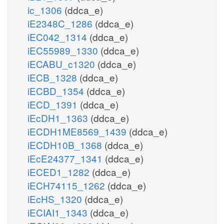
ic_1306
(ddca_e)
iE2348C_1286
(ddca_e)
iEC042_1314
(ddca_e)
iEC55989_1330
(ddca_e)
iECABU_c1320
(ddca_e)
iECB_1328
(ddca_e)
iECBD_1354
(ddca_e)
iECD_1391
(ddca_e)
iEcDH1_1363
(ddca_e)
iECDH1ME8569_1439
(ddca_e)
iECDH10B_1368
(ddca_e)
iEcE24377_1341
(ddca_e)
iECED1_1282
(ddca_e)
iECH74115_1262
(ddca_e)
iEcHS_1320
(ddca_e)
iECIAI1_1343
(ddca_e)