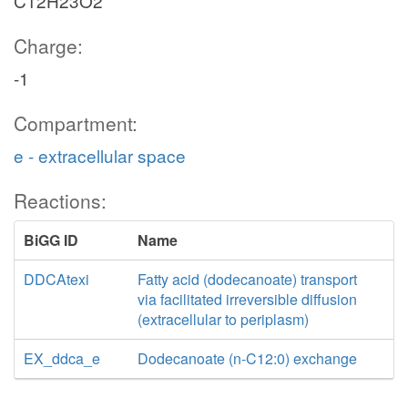
C12H23O2
Charge:
-1
Compartment:
e - extracellular space
Reactions:
BiGG ID
Name
DDCAtexi
Fatty acid (dodecanoate) transport
via facilitated irreversible diffusion
(extracellular to periplasm)
EX_ddca_e
Dodecanoate (n-C12:0) exchange