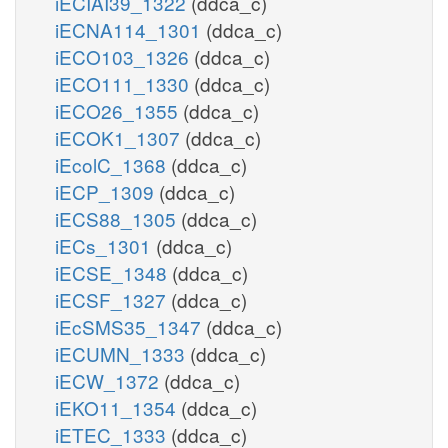
iECIAI39_1322
(ddca_c)
iECNA114_1301
(ddca_c)
iECO103_1326
(ddca_c)
iECO111_1330
(ddca_c)
iECO26_1355
(ddca_c)
iECOK1_1307
(ddca_c)
iEcolC_1368
(ddca_c)
iECP_1309
(ddca_c)
iECS88_1305
(ddca_c)
iECs_1301
(ddca_c)
iECSE_1348
(ddca_c)
iECSF_1327
(ddca_c)
iEcSMS35_1347
(ddca_c)
iECUMN_1333
(ddca_c)
iECW_1372
(ddca_c)
iEKO11_1354
(ddca_c)
iETEC_1333
(ddca_c)