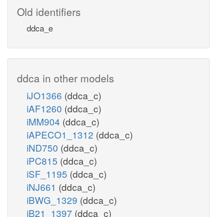
Old identifiers
ddca_e
ddca in other models
iJO1366
(ddca_c)
iAF1260
(ddca_c)
iMM904
(ddca_c)
iAPECO1_1312
(ddca_c)
iND750
(ddca_c)
iPC815
(ddca_c)
iSF_1195
(ddca_c)
iNJ661
(ddca_c)
iBWG_1329
(ddca_c)
iB21_1397
(ddca_c)