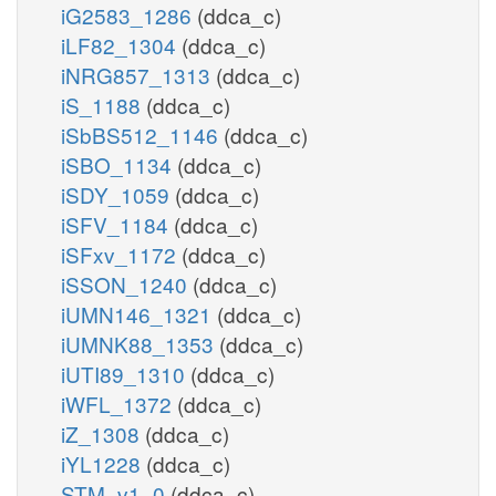
iG2583_1286
(ddca_c)
iLF82_1304
(ddca_c)
iNRG857_1313
(ddca_c)
iS_1188
(ddca_c)
iSbBS512_1146
(ddca_c)
iSBO_1134
(ddca_c)
iSDY_1059
(ddca_c)
iSFV_1184
(ddca_c)
iSFxv_1172
(ddca_c)
iSSON_1240
(ddca_c)
iUMN146_1321
(ddca_c)
iUMNK88_1353
(ddca_c)
iUTI89_1310
(ddca_c)
iWFL_1372
(ddca_c)
iZ_1308
(ddca_c)
iYL1228
(ddca_c)
STM_v1_0
(ddca_c)