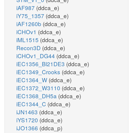
iAF987
(ddca_e)
iY75_1357
(ddca_e)
iAF1260b
(ddca_e)
iCHOv1
(ddca_e)
iML1515
(ddca_e)
Recon3D
(ddca_e)
iCHOv1_DG44
(ddca_e)
iEC1356_Bl21DE3
(ddca_e)
iEC1349_Crooks
(ddca_e)
iEC1364_W
(ddca_e)
iEC1372_W3110
(ddca_e)
iEC1368_DH5a
(ddca_e)
iEC1344_C
(ddca_e)
iJN1463
(ddca_e)
iYS1720
(ddca_e)
iJO1366
(ddca_p)