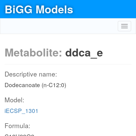
BiGG Models
Toggl
navig
Metabolite:
ddca_e
Descriptive name:
Dodecanoate (n-C12:0)
Model:
iECSP_1301
Formula: