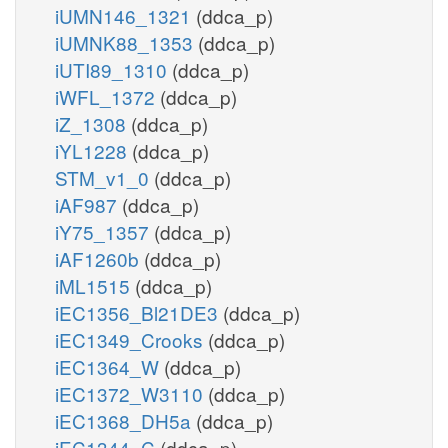
iUMN146_1321
(ddca_p)
iUMNK88_1353
(ddca_p)
iUTI89_1310
(ddca_p)
iWFL_1372
(ddca_p)
iZ_1308
(ddca_p)
iYL1228
(ddca_p)
STM_v1_0
(ddca_p)
iAF987
(ddca_p)
iY75_1357
(ddca_p)
iAF1260b
(ddca_p)
iML1515
(ddca_p)
iEC1356_Bl21DE3
(ddca_p)
iEC1349_Crooks
(ddca_p)
iEC1364_W
(ddca_p)
iEC1372_W3110
(ddca_p)
iEC1368_DH5a
(ddca_p)
iEC1344_C
(ddca_p)