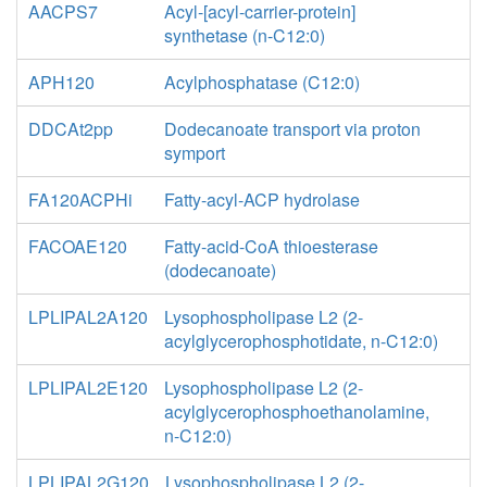
AACPS7
Acyl-[acyl-carrier-protein]
synthetase (n-C12:0)
APH120
Acylphosphatase (C12:0)
DDCAt2pp
Dodecanoate transport via proton
symport
FA120ACPHi
Fatty-acyl-ACP hydrolase
FACOAE120
Fatty-acid-CoA thioesterase
(dodecanoate)
LPLIPAL2A120
Lysophospholipase L2 (2-
acylglycerophosphotidate, n-C12:0)
LPLIPAL2E120
Lysophospholipase L2 (2-
acylglycerophosphoethanolamine,
n-C12:0)
LPLIPAL2G120
Lysophospholipase L2 (2-