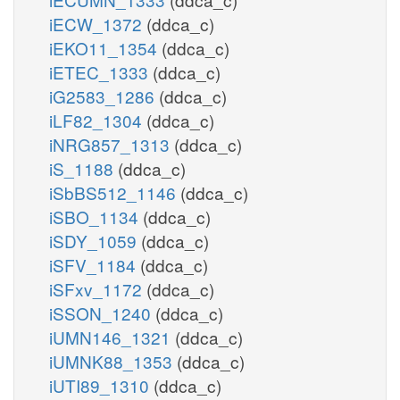
iECW_1372
(ddca_c)
iEKO11_1354
(ddca_c)
iETEC_1333
(ddca_c)
iG2583_1286
(ddca_c)
iLF82_1304
(ddca_c)
iNRG857_1313
(ddca_c)
iS_1188
(ddca_c)
iSbBS512_1146
(ddca_c)
iSBO_1134
(ddca_c)
iSDY_1059
(ddca_c)
iSFV_1184
(ddca_c)
iSFxv_1172
(ddca_c)
iSSON_1240
(ddca_c)
iUMN146_1321
(ddca_c)
iUMNK88_1353
(ddca_c)
iUTI89_1310
(ddca_c)