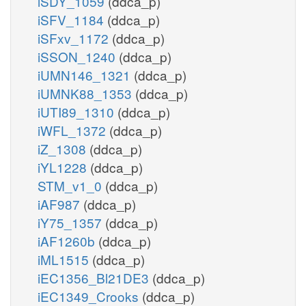
iSDY_1059
(ddca_p)
iSFV_1184
(ddca_p)
iSFxv_1172
(ddca_p)
iSSON_1240
(ddca_p)
iUMN146_1321
(ddca_p)
iUMNK88_1353
(ddca_p)
iUTI89_1310
(ddca_p)
iWFL_1372
(ddca_p)
iZ_1308
(ddca_p)
iYL1228
(ddca_p)
STM_v1_0
(ddca_p)
iAF987
(ddca_p)
iY75_1357
(ddca_p)
iAF1260b
(ddca_p)
iML1515
(ddca_p)
iEC1356_Bl21DE3
(ddca_p)
iEC1349_Crooks
(ddca_p)