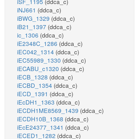
iSF_1195
(ddca_c)
iNJ661
(ddca_c)
iBWG_1329
(ddca_c)
iB21_1397
(ddca_c)
ic_1306
(ddca_c)
iE2348C_1286
(ddca_c)
iEC042_1314
(ddca_c)
iEC55989_1330
(ddca_c)
iECABU_c1320
(ddca_c)
iECB_1328
(ddca_c)
iECBD_1354
(ddca_c)
iECD_1391
(ddca_c)
iEcDH1_1363
(ddca_c)
iECDH1ME8569_1439
(ddca_c)
iECDH10B_1368
(ddca_c)
iEcE24377_1341
(ddca_c)
iECED1_1282
(ddca_c)