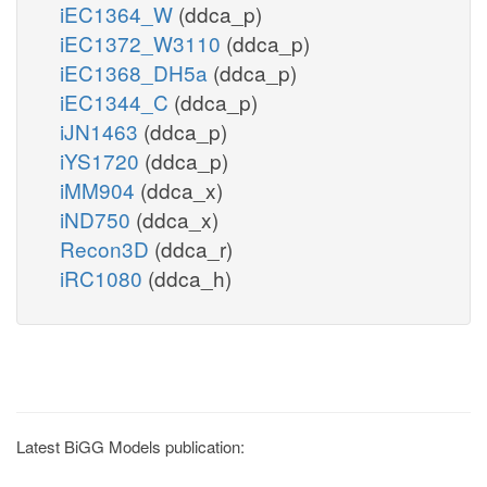
iEC1364_W
(ddca_p)
iEC1372_W3110
(ddca_p)
iEC1368_DH5a
(ddca_p)
iEC1344_C
(ddca_p)
iJN1463
(ddca_p)
iYS1720
(ddca_p)
iMM904
(ddca_x)
iND750
(ddca_x)
Recon3D
(ddca_r)
iRC1080
(ddca_h)
Latest BiGG Models publication: