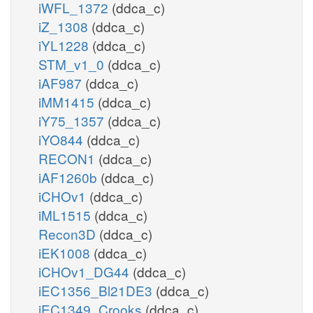
iWFL_1372
(ddca_c)
iZ_1308
(ddca_c)
iYL1228
(ddca_c)
STM_v1_0
(ddca_c)
iAF987
(ddca_c)
iMM1415
(ddca_c)
iY75_1357
(ddca_c)
iYO844
(ddca_c)
RECON1
(ddca_c)
iAF1260b
(ddca_c)
iCHOv1
(ddca_c)
iML1515
(ddca_c)
Recon3D
(ddca_c)
iEK1008
(ddca_c)
iCHOv1_DG44
(ddca_c)
iEC1356_Bl21DE3
(ddca_c)
iEC1349_Crooks
(ddca_c)