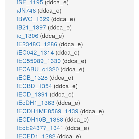
iSF_1195
(ddca_e)
iJN746
(ddca_e)
iBWG_1329
(ddca_e)
iB21_1397
(ddca_e)
ic_1306
(ddca_e)
iE2348C_1286
(ddca_e)
iEC042_1314
(ddca_e)
iEC55989_1330
(ddca_e)
iECABU_c1320
(ddca_e)
iECB_1328
(ddca_e)
iECBD_1354
(ddca_e)
iECD_1391
(ddca_e)
iEcDH1_1363
(ddca_e)
iECDH1ME8569_1439
(ddca_e)
iECDH10B_1368
(ddca_e)
iEcE24377_1341
(ddca_e)
iECED1_1282
(ddca_e)