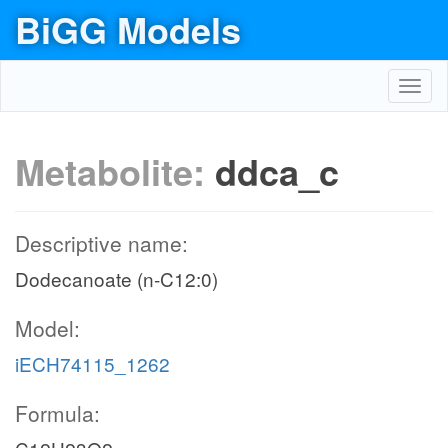
BiGG Models
Toggl
navig
Metabolite:
ddca_c
Descriptive name:
Dodecanoate (n-C12:0)
Model:
iECH74115_1262
Formula: