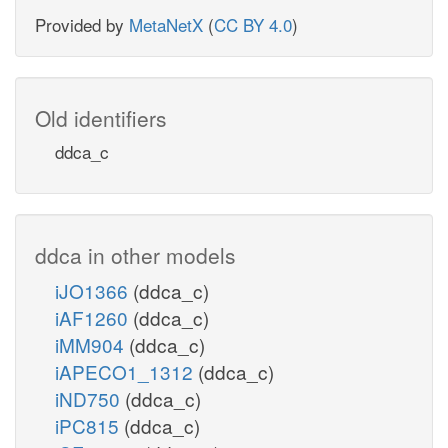
Provided by
MetaNetX
(
CC BY 4.0
)
Old identifiers
ddca_c
ddca in other models
iJO1366
(ddca_c)
iAF1260
(ddca_c)
iMM904
(ddca_c)
iAPECO1_1312
(ddca_c)
iND750
(ddca_c)
iPC815
(ddca_c)