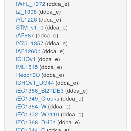
iWFL_1372
(ddca_e)
iZ_1308
(ddca_e)
iYL1228
(ddca_e)
STM_v1_0
(ddca_e)
iAF987
(ddca_e)
iY75_1357
(ddca_e)
iAF1260b
(ddca_e)
iCHOv1
(ddca_e)
iML1515
(ddca_e)
Recon3D
(ddca_e)
iCHOv1_DG44
(ddca_e)
iEC1356_Bl21DE3
(ddca_e)
iEC1349_Crooks
(ddca_e)
iEC1364_W
(ddca_e)
iEC1372_W3110
(ddca_e)
iEC1368_DH5a
(ddca_e)
iEC1344_C
(ddca_e)