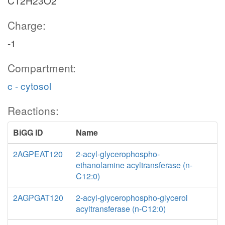
C12H23O2
Charge:
-1
Compartment:
c - cytosol
Reactions:
BiGG ID
Name
2AGPEAT120
2-acyl-glycerophospho-
ethanolamine acyltransferase (n-
C12:0)
2AGPGAT120
2-acyl-glycerophospho-glycerol
acyltransferase (n-C12:0)