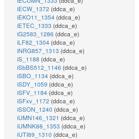
iECUMN_1333
(ddca_e)
iECW_1372
(ddca_e)
iEKO11_1354
(ddca_e)
iETEC_1333
(ddca_e)
iG2583_1286
(ddca_e)
iLF82_1304
(ddca_e)
iNRG857_1313
(ddca_e)
iS_1188
(ddca_e)
iSbBS512_1146
(ddca_e)
iSBO_1134
(ddca_e)
iSDY_1059
(ddca_e)
iSFV_1184
(ddca_e)
iSFxv_1172
(ddca_e)
iSSON_1240
(ddca_e)
iUMN146_1321
(ddca_e)
iUMNK88_1353
(ddca_e)
iUTI89_1310
(ddca_e)