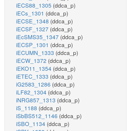
iECS88_1305
(ddca_p)
iECs_1301
(ddca_p)
iECSE_1348
(ddca_p)
iECSF_1327
(ddca_p)
iEcSMS35_1347
(ddca_p)
iECSP_1301
(ddca_p)
iECUMN_1333
(ddca_p)
iECW_1372
(ddca_p)
iEKO11_1354
(ddca_p)
iETEC_1333
(ddca_p)
iG2583_1286
(ddca_p)
iLF82_1304
(ddca_p)
iNRG857_1313
(ddca_p)
iS_1188
(ddca_p)
iSbBS512_1146
(ddca_p)
iSBO_1134
(ddca_p)