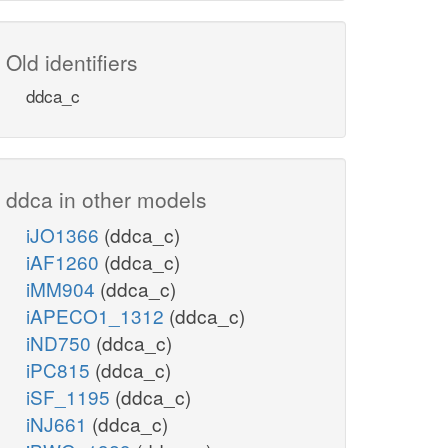
Old identifiers
ddca_c
ddca in other models
iJO1366
(ddca_c)
iAF1260
(ddca_c)
iMM904
(ddca_c)
iAPECO1_1312
(ddca_c)
iND750
(ddca_c)
iPC815
(ddca_c)
iSF_1195
(ddca_c)
iNJ661
(ddca_c)