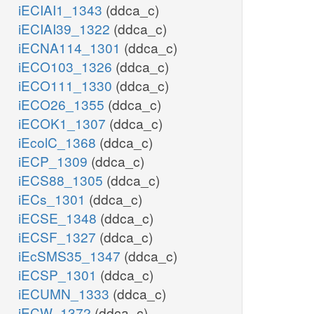
iECIAI1_1343
(ddca_c)
iECIAI39_1322
(ddca_c)
iECNA114_1301
(ddca_c)
iECO103_1326
(ddca_c)
iECO111_1330
(ddca_c)
iECO26_1355
(ddca_c)
iECOK1_1307
(ddca_c)
iEcolC_1368
(ddca_c)
iECP_1309
(ddca_c)
iECS88_1305
(ddca_c)
iECs_1301
(ddca_c)
iECSE_1348
(ddca_c)
iECSF_1327
(ddca_c)
iEcSMS35_1347
(ddca_c)
iECSP_1301
(ddca_c)
iECUMN_1333
(ddca_c)
iECW_1372
(ddca_c)