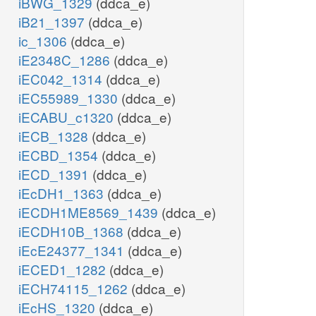
iBWG_1329
(ddca_e)
iB21_1397
(ddca_e)
ic_1306
(ddca_e)
iE2348C_1286
(ddca_e)
iEC042_1314
(ddca_e)
iEC55989_1330
(ddca_e)
iECABU_c1320
(ddca_e)
iECB_1328
(ddca_e)
iECBD_1354
(ddca_e)
iECD_1391
(ddca_e)
iEcDH1_1363
(ddca_e)
iECDH1ME8569_1439
(ddca_e)
iECDH10B_1368
(ddca_e)
iEcE24377_1341
(ddca_e)
iECED1_1282
(ddca_e)
iECH74115_1262
(ddca_e)
iEcHS_1320
(ddca_e)