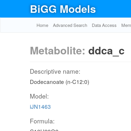
BiGG Models
Home
Advanced Search
Data Access
Memo
Metabolite:
ddca_c
Descriptive name:
Dodecanoate (n-C12:0)
Model:
iJN1463
Formula: