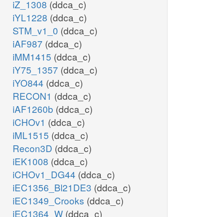
iZ_1308
(ddca_c)
iYL1228
(ddca_c)
STM_v1_0
(ddca_c)
iAF987
(ddca_c)
iMM1415
(ddca_c)
iY75_1357
(ddca_c)
iYO844
(ddca_c)
RECON1
(ddca_c)
iAF1260b
(ddca_c)
iCHOv1
(ddca_c)
iML1515
(ddca_c)
Recon3D
(ddca_c)
iEK1008
(ddca_c)
iCHOv1_DG44
(ddca_c)
iEC1356_Bl21DE3
(ddca_c)
iEC1349_Crooks
(ddca_c)
iEC1364_W
(ddca_c)