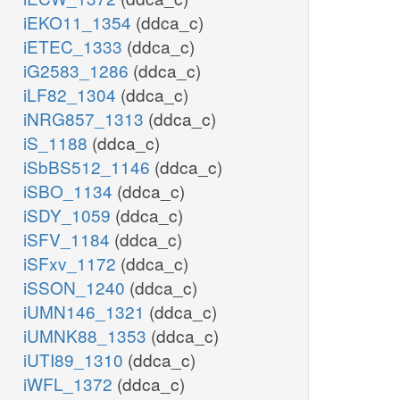
iEKO11_1354
(ddca_c)
iETEC_1333
(ddca_c)
iG2583_1286
(ddca_c)
iLF82_1304
(ddca_c)
iNRG857_1313
(ddca_c)
iS_1188
(ddca_c)
iSbBS512_1146
(ddca_c)
iSBO_1134
(ddca_c)
iSDY_1059
(ddca_c)
iSFV_1184
(ddca_c)
iSFxv_1172
(ddca_c)
iSSON_1240
(ddca_c)
iUMN146_1321
(ddca_c)
iUMNK88_1353
(ddca_c)
iUTI89_1310
(ddca_c)
iWFL_1372
(ddca_c)