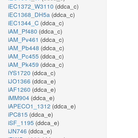
iEC1372_W3110
(ddca_c)
iEC1368_DH5a
(ddca_c)
iEC1344_C
(ddca_c)
iAM_Pf480
(ddca_c)
iAM_Pv461
(ddca_c)
iAM_Pb448
(ddca_c)
iAM_Pc455
(ddca_c)
iAM_Pk459
(ddca_c)
iYS1720
(ddca_c)
iJO1366
(ddca_e)
iAF1260
(ddca_e)
iMM904
(ddca_e)
iAPECO1_1312
(ddca_e)
iPC815
(ddca_e)
iSF_1195
(ddca_e)
iJN746
(ddca_e)