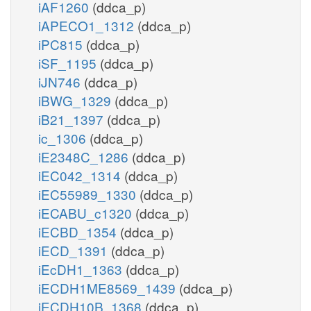
iAF1260
(ddca_p)
iAPECO1_1312
(ddca_p)
iPC815
(ddca_p)
iSF_1195
(ddca_p)
iJN746
(ddca_p)
iBWG_1329
(ddca_p)
iB21_1397
(ddca_p)
ic_1306
(ddca_p)
iE2348C_1286
(ddca_p)
iEC042_1314
(ddca_p)
iEC55989_1330
(ddca_p)
iECABU_c1320
(ddca_p)
iECBD_1354
(ddca_p)
iECD_1391
(ddca_p)
iEcDH1_1363
(ddca_p)
iECDH1ME8569_1439
(ddca_p)
iECDH10B_1368
(ddca_p)