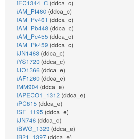
iEC1344_C
(ddca_c)
iAM_Pf480
(ddca_c)
iAM_Pv461
(ddca_c)
iAM_Pb448
(ddca_c)
iAM_Pc455
(ddca_c)
iAM_Pk459
(ddca_c)
iJN1463
(ddca_c)
iYS1720
(ddca_c)
iJO1366
(ddca_e)
iAF1260
(ddca_e)
iMM904
(ddca_e)
iAPECO1_1312
(ddca_e)
iPC815
(ddca_e)
iSF_1195
(ddca_e)
iJN746
(ddca_e)
iBWG_1329
(ddca_e)
iB21_1397
(ddca_e)