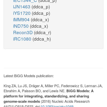
iJN1463
(ddca_p)
iYS1720
(ddca_p)
iMM904
(ddca_x)
iND750
(ddca_x)
Recon3D
(ddca_r)
iRC1080
(ddca_h)
Latest BiGG Models publication:
King ZA, Lu JS, Dräger A, Miller PC, Federowicz S, Lerman JA,
Ebrahim A, Palsson BO, and Lewis NE.
BiGG Models: A
platform for integrating, standardizing, and sharing
genome-scale models
(2016) Nucleic Acids Research
44(D1):D515-D522. doi:
10.1093/nar/gkv1049