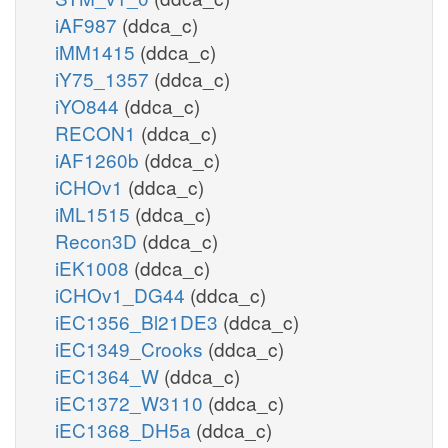
iAF987
(ddca_c)
iMM1415
(ddca_c)
iY75_1357
(ddca_c)
iYO844
(ddca_c)
RECON1
(ddca_c)
iAF1260b
(ddca_c)
iCHOv1
(ddca_c)
iML1515
(ddca_c)
Recon3D
(ddca_c)
iEK1008
(ddca_c)
iCHOv1_DG44
(ddca_c)
iEC1356_Bl21DE3
(ddca_c)
iEC1349_Crooks
(ddca_c)
iEC1364_W
(ddca_c)
iEC1372_W3110
(ddca_c)
iEC1368_DH5a
(ddca_c)