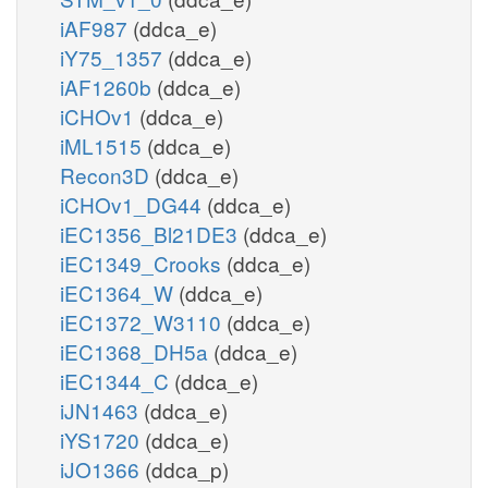
iAF987
(ddca_e)
iY75_1357
(ddca_e)
iAF1260b
(ddca_e)
iCHOv1
(ddca_e)
iML1515
(ddca_e)
Recon3D
(ddca_e)
iCHOv1_DG44
(ddca_e)
iEC1356_Bl21DE3
(ddca_e)
iEC1349_Crooks
(ddca_e)
iEC1364_W
(ddca_e)
iEC1372_W3110
(ddca_e)
iEC1368_DH5a
(ddca_e)
iEC1344_C
(ddca_e)
iJN1463
(ddca_e)
iYS1720
(ddca_e)
iJO1366
(ddca_p)