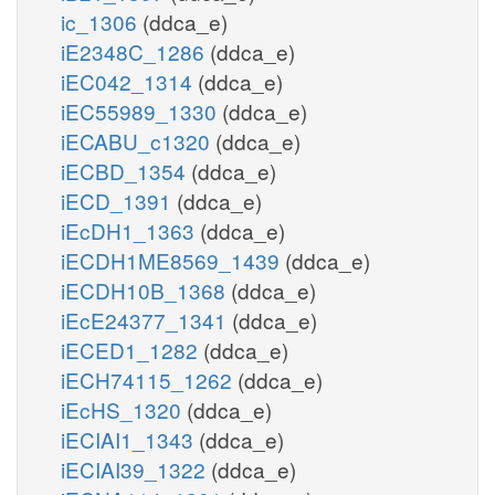
ic_1306
(ddca_e)
iE2348C_1286
(ddca_e)
iEC042_1314
(ddca_e)
iEC55989_1330
(ddca_e)
iECABU_c1320
(ddca_e)
iECBD_1354
(ddca_e)
iECD_1391
(ddca_e)
iEcDH1_1363
(ddca_e)
iECDH1ME8569_1439
(ddca_e)
iECDH10B_1368
(ddca_e)
iEcE24377_1341
(ddca_e)
iECED1_1282
(ddca_e)
iECH74115_1262
(ddca_e)
iEcHS_1320
(ddca_e)
iECIAI1_1343
(ddca_e)
iECIAI39_1322
(ddca_e)