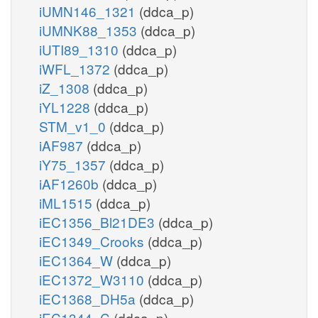
iUMN146_1321
(ddca_p)
iUMNK88_1353
(ddca_p)
iUTI89_1310
(ddca_p)
iWFL_1372
(ddca_p)
iZ_1308
(ddca_p)
iYL1228
(ddca_p)
STM_v1_0
(ddca_p)
iAF987
(ddca_p)
iY75_1357
(ddca_p)
iAF1260b
(ddca_p)
iML1515
(ddca_p)
iEC1356_Bl21DE3
(ddca_p)
iEC1349_Crooks
(ddca_p)
iEC1364_W
(ddca_p)
iEC1372_W3110
(ddca_p)
iEC1368_DH5a
(ddca_p)
iEC1344_C
(ddca_p)