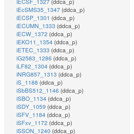
iECSF_1327
(ddca_p)
iEcSMS35_1347
(ddca_p)
iECSP_1301
(ddca_p)
iECUMN_1333
(ddca_p)
iECW_1372
(ddca_p)
iEKO11_1354
(ddca_p)
iETEC_1333
(ddca_p)
iG2583_1286
(ddca_p)
iLF82_1304
(ddca_p)
iNRG857_1313
(ddca_p)
iS_1188
(ddca_p)
iSbBS512_1146
(ddca_p)
iSBO_1134
(ddca_p)
iSDY_1059
(ddca_p)
iSFV_1184
(ddca_p)
iSFxv_1172
(ddca_p)
iSSON_1240
(ddca_p)