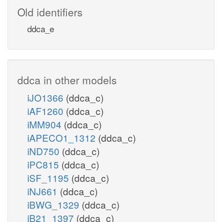
Old identifiers
ddca_e
ddca in other models
iJO1366
(ddca_c)
iAF1260
(ddca_c)
iMM904
(ddca_c)
iAPECO1_1312
(ddca_c)
iND750
(ddca_c)
iPC815
(ddca_c)
iSF_1195
(ddca_c)
iNJ661
(ddca_c)
iBWG_1329
(ddca_c)
iB21_1397
(ddca_c)