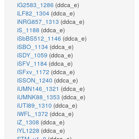
iG2583_1286
(ddca_e)
iLF82_1304
(ddca_e)
iNRG857_1313
(ddca_e)
iS_1188
(ddca_e)
iSbBS512_1146
(ddca_e)
iSBO_1134
(ddca_e)
iSDY_1059
(ddca_e)
iSFV_1184
(ddca_e)
iSFxv_1172
(ddca_e)
iSSON_1240
(ddca_e)
iUMN146_1321
(ddca_e)
iUMNK88_1353
(ddca_e)
iUTI89_1310
(ddca_e)
iWFL_1372
(ddca_e)
iZ_1308
(ddca_e)
iYL1228
(ddca_e)
STM_v1_0
(ddca_e)