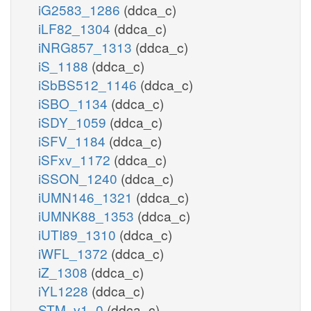
iG2583_1286
(ddca_c)
iLF82_1304
(ddca_c)
iNRG857_1313
(ddca_c)
iS_1188
(ddca_c)
iSbBS512_1146
(ddca_c)
iSBO_1134
(ddca_c)
iSDY_1059
(ddca_c)
iSFV_1184
(ddca_c)
iSFxv_1172
(ddca_c)
iSSON_1240
(ddca_c)
iUMN146_1321
(ddca_c)
iUMNK88_1353
(ddca_c)
iUTI89_1310
(ddca_c)
iWFL_1372
(ddca_c)
iZ_1308
(ddca_c)
iYL1228
(ddca_c)
STM_v1_0
(ddca_c)