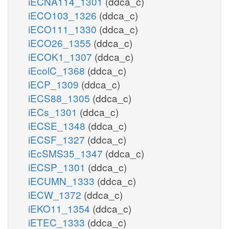
iECNA114_1301
(ddca_c)
iECO103_1326
(ddca_c)
iECO111_1330
(ddca_c)
iECO26_1355
(ddca_c)
iECOK1_1307
(ddca_c)
iEcolC_1368
(ddca_c)
iECP_1309
(ddca_c)
iECS88_1305
(ddca_c)
iECs_1301
(ddca_c)
iECSE_1348
(ddca_c)
iECSF_1327
(ddca_c)
iEcSMS35_1347
(ddca_c)
iECSP_1301
(ddca_c)
iECUMN_1333
(ddca_c)
iECW_1372
(ddca_c)
iEKO11_1354
(ddca_c)
iETEC_1333
(ddca_c)