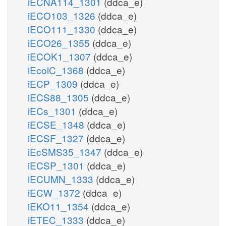
iECNA114_1301
(ddca_e)
iECO103_1326
(ddca_e)
iECO111_1330
(ddca_e)
iECO26_1355
(ddca_e)
iECOK1_1307
(ddca_e)
iEcolC_1368
(ddca_e)
iECP_1309
(ddca_e)
iECS88_1305
(ddca_e)
iECs_1301
(ddca_e)
iECSE_1348
(ddca_e)
iECSF_1327
(ddca_e)
iEcSMS35_1347
(ddca_e)
iECSP_1301
(ddca_e)
iECUMN_1333
(ddca_e)
iECW_1372
(ddca_e)
iEKO11_1354
(ddca_e)
iETEC_1333
(ddca_e)