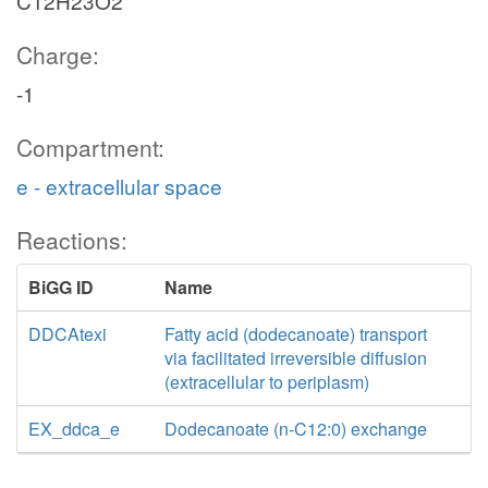
C12H23O2
Charge:
-1
Compartment:
e - extracellular space
Reactions:
BiGG ID
Name
DDCAtexi
Fatty acid (dodecanoate) transport
via facilitated irreversible diffusion
(extracellular to periplasm)
EX_ddca_e
Dodecanoate (n-C12:0) exchange