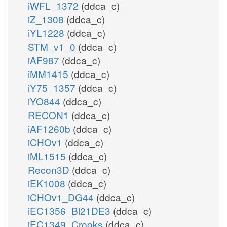
iWFL_1372
(ddca_c)
iZ_1308
(ddca_c)
iYL1228
(ddca_c)
STM_v1_0
(ddca_c)
iAF987
(ddca_c)
iMM1415
(ddca_c)
iY75_1357
(ddca_c)
iYO844
(ddca_c)
RECON1
(ddca_c)
iAF1260b
(ddca_c)
iCHOv1
(ddca_c)
iML1515
(ddca_c)
Recon3D
(ddca_c)
iEK1008
(ddca_c)
iCHOv1_DG44
(ddca_c)
iEC1356_Bl21DE3
(ddca_c)
iEC1349_Crooks
(ddca_c)