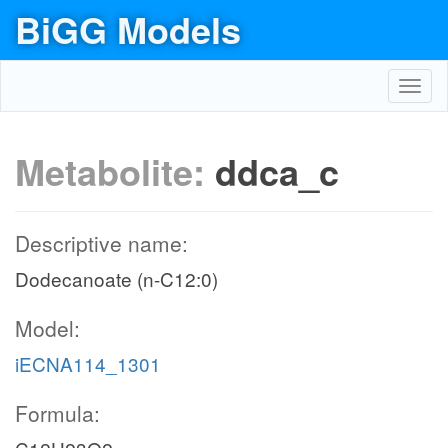
BiGG Models
Toggl
navig
Metabolite:
ddca_c
Descriptive name:
Dodecanoate (n-C12:0)
Model:
iECNA114_1301
Formula: