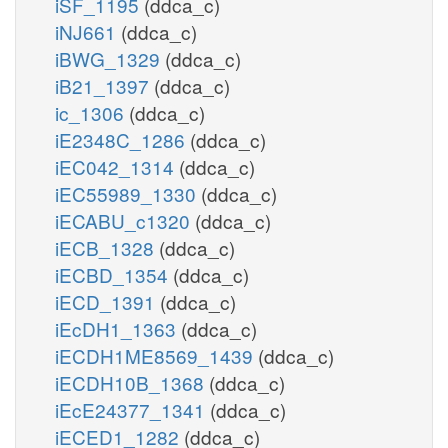
iSF_1195
(ddca_c)
iNJ661
(ddca_c)
iBWG_1329
(ddca_c)
iB21_1397
(ddca_c)
ic_1306
(ddca_c)
iE2348C_1286
(ddca_c)
iEC042_1314
(ddca_c)
iEC55989_1330
(ddca_c)
iECABU_c1320
(ddca_c)
iECB_1328
(ddca_c)
iECBD_1354
(ddca_c)
iECD_1391
(ddca_c)
iEcDH1_1363
(ddca_c)
iECDH1ME8569_1439
(ddca_c)
iECDH10B_1368
(ddca_c)
iEcE24377_1341
(ddca_c)
iECED1_1282
(ddca_c)