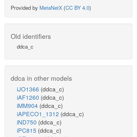
Provided by
MetaNetX
(
CC BY 4.0
)
Old identifiers
ddca_c
ddca in other models
iJO1366
(ddca_c)
iAF1260
(ddca_c)
iMM904
(ddca_c)
iAPECO1_1312
(ddca_c)
iND750
(ddca_c)
iPC815
(ddca_c)