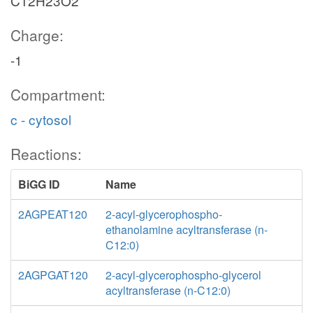
C12H23O2
Charge:
-1
Compartment:
c - cytosol
Reactions:
BiGG ID
Name
2AGPEAT120
2-acyl-glycerophospho-
ethanolamine acyltransferase (n-
C12:0)
2AGPGAT120
2-acyl-glycerophospho-glycerol
acyltransferase (n-C12:0)