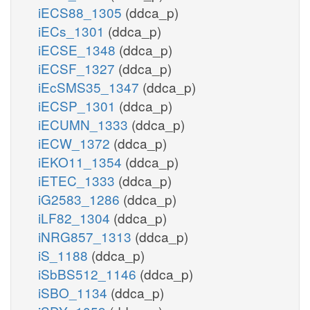
iECS88_1305
(ddca_p)
iECs_1301
(ddca_p)
iECSE_1348
(ddca_p)
iECSF_1327
(ddca_p)
iEcSMS35_1347
(ddca_p)
iECSP_1301
(ddca_p)
iECUMN_1333
(ddca_p)
iECW_1372
(ddca_p)
iEKO11_1354
(ddca_p)
iETEC_1333
(ddca_p)
iG2583_1286
(ddca_p)
iLF82_1304
(ddca_p)
iNRG857_1313
(ddca_p)
iS_1188
(ddca_p)
iSbBS512_1146
(ddca_p)
iSBO_1134
(ddca_p)