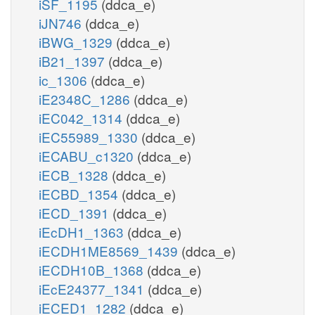
iSF_1195
(ddca_e)
iJN746
(ddca_e)
iBWG_1329
(ddca_e)
iB21_1397
(ddca_e)
ic_1306
(ddca_e)
iE2348C_1286
(ddca_e)
iEC042_1314
(ddca_e)
iEC55989_1330
(ddca_e)
iECABU_c1320
(ddca_e)
iECB_1328
(ddca_e)
iECBD_1354
(ddca_e)
iECD_1391
(ddca_e)
iEcDH1_1363
(ddca_e)
iECDH1ME8569_1439
(ddca_e)
iECDH10B_1368
(ddca_e)
iEcE24377_1341
(ddca_e)
iECED1_1282
(ddca_e)