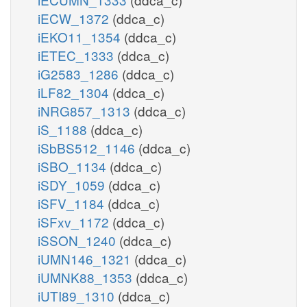
iECW_1372
(ddca_c)
iEKO11_1354
(ddca_c)
iETEC_1333
(ddca_c)
iG2583_1286
(ddca_c)
iLF82_1304
(ddca_c)
iNRG857_1313
(ddca_c)
iS_1188
(ddca_c)
iSbBS512_1146
(ddca_c)
iSBO_1134
(ddca_c)
iSDY_1059
(ddca_c)
iSFV_1184
(ddca_c)
iSFxv_1172
(ddca_c)
iSSON_1240
(ddca_c)
iUMN146_1321
(ddca_c)
iUMNK88_1353
(ddca_c)
iUTI89_1310
(ddca_c)