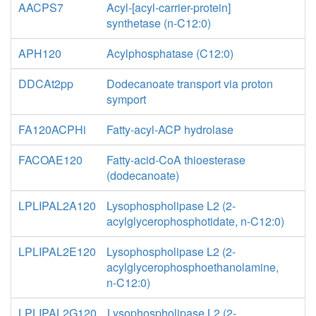
AACPS7
Acyl-[acyl-carrier-protein]
synthetase (n-C12:0)
APH120
Acylphosphatase (C12:0)
DDCAt2pp
Dodecanoate transport via proton
symport
FA120ACPHi
Fatty-acyl-ACP hydrolase
FACOAE120
Fatty-acid-CoA thioesterase
(dodecanoate)
LPLIPAL2A120
Lysophospholipase L2 (2-
acylglycerophosphotidate, n-C12:0)
LPLIPAL2E120
Lysophospholipase L2 (2-
acylglycerophosphoethanolamine,
n-C12:0)
LPLIPAL2G120
Lysophospholipase L2 (2-