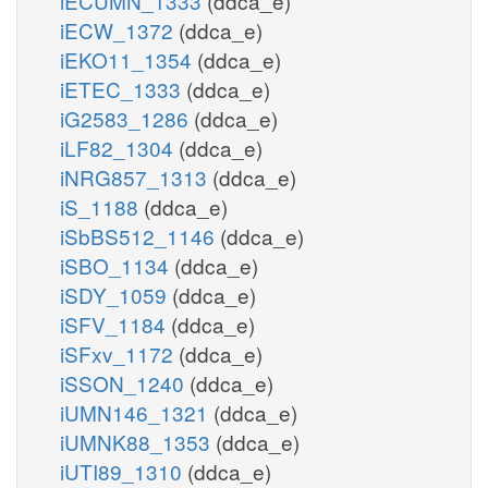
iECUMN_1333
(ddca_e)
iECW_1372
(ddca_e)
iEKO11_1354
(ddca_e)
iETEC_1333
(ddca_e)
iG2583_1286
(ddca_e)
iLF82_1304
(ddca_e)
iNRG857_1313
(ddca_e)
iS_1188
(ddca_e)
iSbBS512_1146
(ddca_e)
iSBO_1134
(ddca_e)
iSDY_1059
(ddca_e)
iSFV_1184
(ddca_e)
iSFxv_1172
(ddca_e)
iSSON_1240
(ddca_e)
iUMN146_1321
(ddca_e)
iUMNK88_1353
(ddca_e)
iUTI89_1310
(ddca_e)