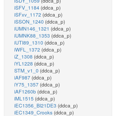
iSDY_1059
(ddca_p)
iSFV_1184
(ddca_p)
iSFxv_1172
(ddca_p)
iSSON_1240
(ddca_p)
iUMN146_1321
(ddca_p)
iUMNK88_1353
(ddca_p)
iUTI89_1310
(ddca_p)
iWFL_1372
(ddca_p)
iZ_1308
(ddca_p)
iYL1228
(ddca_p)
STM_v1_0
(ddca_p)
iAF987
(ddca_p)
iY75_1357
(ddca_p)
iAF1260b
(ddca_p)
iML1515
(ddca_p)
iEC1356_Bl21DE3
(ddca_p)
iEC1349_Crooks
(ddca_p)