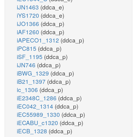
iJN1463
(ddca_e)
iYS1720
(ddca_e)
iJO1366
(ddca_p)
iAF1260
(ddca_p)
iAPECO1_1312
(ddca_p)
iPC815
(ddca_p)
iSF_1195
(ddca_p)
iJN746
(ddca_p)
iBWG_1329
(ddca_p)
iB21_1397
(ddca_p)
ic_1306
(ddca_p)
iE2348C_1286
(ddca_p)
iEC042_1314
(ddca_p)
iEC55989_1330
(ddca_p)
iECABU_c1320
(ddca_p)
iECB_1328
(ddca_p)