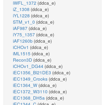
iWFL_1372
(ddca_e)
iZ_1308
(ddca_e)
iYL1228
(ddca_e)
STM_v1_0
(ddca_e)
iAF987
(ddca_e)
iY75_1357
(ddca_e)
iAF1260b
(ddca_e)
iCHOv1
(ddca_e)
iML1515
(ddca_e)
Recon3D
(ddca_e)
iCHOv1_DG44
(ddca_e)
iEC1356_Bl21DE3
(ddca_e)
iEC1349_Crooks
(ddca_e)
iEC1364_W
(ddca_e)
iEC1372_W3110
(ddca_e)
iEC1368_DH5a
(ddca_e)
iEC1344_C
(ddca_e)