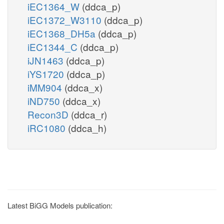
iEC1364_W
(ddca_p)
iEC1372_W3110
(ddca_p)
iEC1368_DH5a
(ddca_p)
iEC1344_C
(ddca_p)
iJN1463
(ddca_p)
iYS1720
(ddca_p)
iMM904
(ddca_x)
iND750
(ddca_x)
Recon3D
(ddca_r)
iRC1080
(ddca_h)
Latest BiGG Models publication: