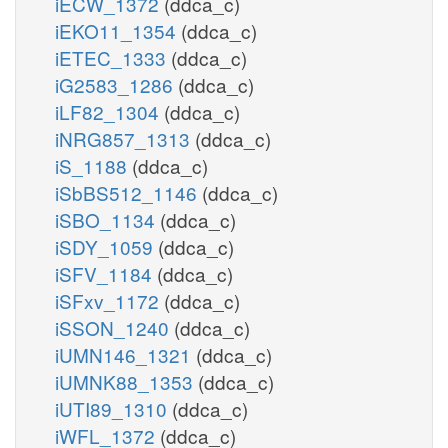
iECW_1372
(ddca_c)
iEKO11_1354
(ddca_c)
iETEC_1333
(ddca_c)
iG2583_1286
(ddca_c)
iLF82_1304
(ddca_c)
iNRG857_1313
(ddca_c)
iS_1188
(ddca_c)
iSbBS512_1146
(ddca_c)
iSBO_1134
(ddca_c)
iSDY_1059
(ddca_c)
iSFV_1184
(ddca_c)
iSFxv_1172
(ddca_c)
iSSON_1240
(ddca_c)
iUMN146_1321
(ddca_c)
iUMNK88_1353
(ddca_c)
iUTI89_1310
(ddca_c)
iWFL_1372
(ddca_c)