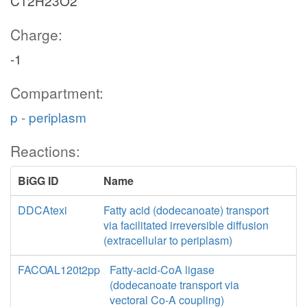
C12H23O2
Charge:
-1
Compartment:
p - periplasm
Reactions:
BiGG ID
Name
DDCAtexi
Fatty acid (dodecanoate) transport
via facilitated irreversible diffusion
(extracellular to periplasm)
FACOAL120t2pp
Fatty-acid-CoA ligase
(dodecanoate transport via
vectoral Co-A coupling)