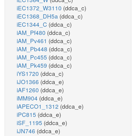
iEC1372_W3110
(ddca_c)
iEC1368_DH5a
(ddca_c)
iEC1344_C
(ddca_c)
iAM_Pf480
(ddca_c)
iAM_Pv461
(ddca_c)
iAM_Pb448
(ddca_c)
iAM_Pc455
(ddca_c)
iAM_Pk459
(ddca_c)
iYS1720
(ddca_c)
iJO1366
(ddca_e)
iAF1260
(ddca_e)
iMM904
(ddca_e)
iAPECO1_1312
(ddca_e)
iPC815
(ddca_e)
iSF_1195
(ddca_e)
iJN746
(ddca_e)