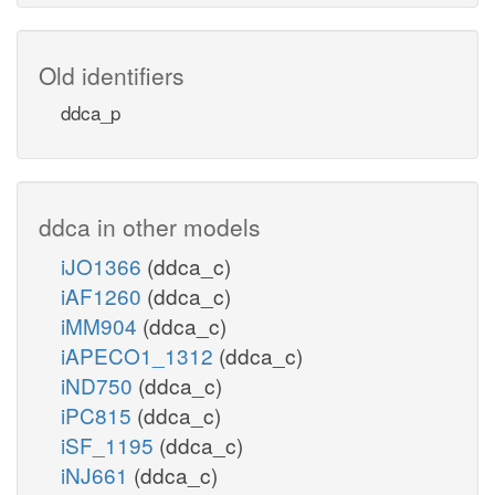
Old identifiers
ddca_p
ddca in other models
iJO1366
(ddca_c)
iAF1260
(ddca_c)
iMM904
(ddca_c)
iAPECO1_1312
(ddca_c)
iND750
(ddca_c)
iPC815
(ddca_c)
iSF_1195
(ddca_c)
iNJ661
(ddca_c)