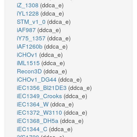
iZ_1308
(ddca_e)
iYL1228
(ddca_e)
STM_v1_0
(ddca_e)
iAF987
(ddca_e)
iY75_1357
(ddca_e)
iAF1260b
(ddca_e)
iCHOv1
(ddca_e)
iML1515
(ddca_e)
Recon3D
(ddca_e)
iCHOv1_DG44
(ddca_e)
iEC1356_Bl21DE3
(ddca_e)
iEC1349_Crooks
(ddca_e)
iEC1364_W
(ddca_e)
iEC1372_W3110
(ddca_e)
iEC1368_DH5a
(ddca_e)
iEC1344_C
(ddca_e)
iYS1720
(ddca_e)