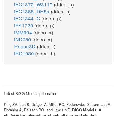
iEC1372_W3110
(ddca_p)
iEC1368_DH5a
(ddca_p)
iEC1344_C
(ddca_p)
iYS1720
(ddca_p)
iMM904
(ddca_x)
iND750
(ddca_x)
Recon3D
(ddca_r)
iRC1080
(ddca_h)
Latest BiGG Models publication:
King ZA, Lu JS, Dräger A, Miller PC, Federowicz S, Lerman JA,
Ebrahim A, Palsson BO, and Lewis NE.
BiGG Models: A
platform for integrating, standardizing, and sharing