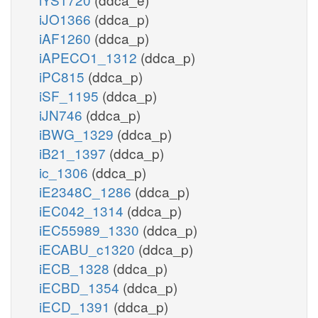
iJO1366
(ddca_p)
iAF1260
(ddca_p)
iAPECO1_1312
(ddca_p)
iPC815
(ddca_p)
iSF_1195
(ddca_p)
iJN746
(ddca_p)
iBWG_1329
(ddca_p)
iB21_1397
(ddca_p)
ic_1306
(ddca_p)
iE2348C_1286
(ddca_p)
iEC042_1314
(ddca_p)
iEC55989_1330
(ddca_p)
iECABU_c1320
(ddca_p)
iECB_1328
(ddca_p)
iECBD_1354
(ddca_p)
iECD_1391
(ddca_p)