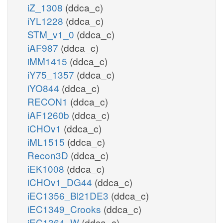
iZ_1308
(ddca_c)
iYL1228
(ddca_c)
STM_v1_0
(ddca_c)
iAF987
(ddca_c)
iMM1415
(ddca_c)
iY75_1357
(ddca_c)
iYO844
(ddca_c)
RECON1
(ddca_c)
iAF1260b
(ddca_c)
iCHOv1
(ddca_c)
iML1515
(ddca_c)
Recon3D
(ddca_c)
iEK1008
(ddca_c)
iCHOv1_DG44
(ddca_c)
iEC1356_Bl21DE3
(ddca_c)
iEC1349_Crooks
(ddca_c)
iEC1364_W
(ddca_c)