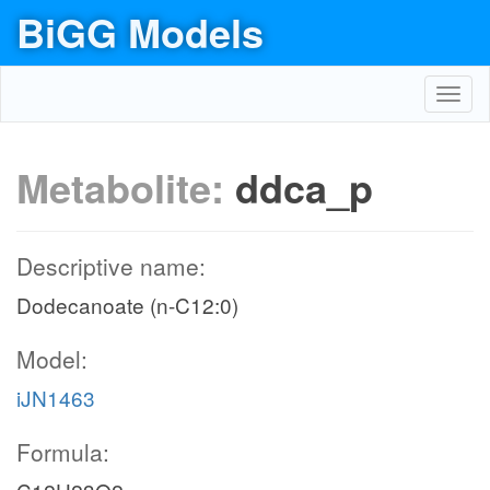
BiGG Models
Toggl
navig
Metabolite:
ddca_p
Descriptive name:
Dodecanoate (n-C12:0)
Model:
iJN1463
Formula: