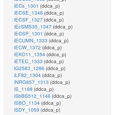
iECs_1301
(ddca_p)
iECSE_1348
(ddca_p)
iECSF_1327
(ddca_p)
iEcSMS35_1347
(ddca_p)
iECSP_1301
(ddca_p)
iECUMN_1333
(ddca_p)
iECW_1372
(ddca_p)
iEKO11_1354
(ddca_p)
iETEC_1333
(ddca_p)
iG2583_1286
(ddca_p)
iLF82_1304
(ddca_p)
iNRG857_1313
(ddca_p)
iS_1188
(ddca_p)
iSbBS512_1146
(ddca_p)
iSBO_1134
(ddca_p)
iSDY_1059
(ddca_p)