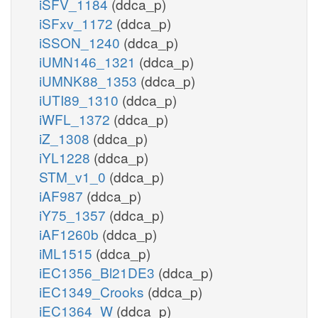
iSFV_1184
(ddca_p)
iSFxv_1172
(ddca_p)
iSSON_1240
(ddca_p)
iUMN146_1321
(ddca_p)
iUMNK88_1353
(ddca_p)
iUTI89_1310
(ddca_p)
iWFL_1372
(ddca_p)
iZ_1308
(ddca_p)
iYL1228
(ddca_p)
STM_v1_0
(ddca_p)
iAF987
(ddca_p)
iY75_1357
(ddca_p)
iAF1260b
(ddca_p)
iML1515
(ddca_p)
iEC1356_Bl21DE3
(ddca_p)
iEC1349_Crooks
(ddca_p)
iEC1364_W
(ddca_p)