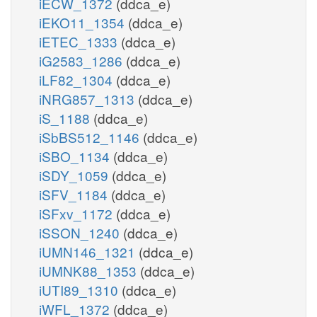
iECW_1372
(ddca_e)
iEKO11_1354
(ddca_e)
iETEC_1333
(ddca_e)
iG2583_1286
(ddca_e)
iLF82_1304
(ddca_e)
iNRG857_1313
(ddca_e)
iS_1188
(ddca_e)
iSbBS512_1146
(ddca_e)
iSBO_1134
(ddca_e)
iSDY_1059
(ddca_e)
iSFV_1184
(ddca_e)
iSFxv_1172
(ddca_e)
iSSON_1240
(ddca_e)
iUMN146_1321
(ddca_e)
iUMNK88_1353
(ddca_e)
iUTI89_1310
(ddca_e)
iWFL_1372
(ddca_e)