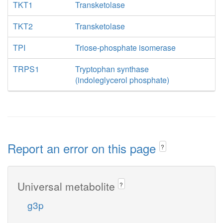
TKT1
Transketolase
TKT2
Transketolase
TPI
Triose-phosphate isomerase
TRPS1
Tryptophan synthase
(indoleglycerol phosphate)
Report an error on this page
?
Universal metabolite
?
g3p