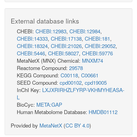
External database links
CHEBI:
CHEBI:12983
,
CHEBI:12984
,
CHEBI:14333
,
CHEBI:17138
,
CHEBI:181
,
CHEBI:18324
,
CHEBI:21026
,
CHEBI:29052
,
CHEBI:5446
,
CHEBI:58027
,
CHEBI:59776
MetaNetX (MNX) Chemical:
MNXM74
Reactome Compound:
29578
KEGG Compound:
C00118
,
C00661
SEED Compound:
cpd00102
,
cpd19005
InChI Key:
LXJXRIRHZLFYRP-VKHMYHEASA-
L
BioCyc:
META:GAP
Human Metabolome Database:
HMDB01112
Provided by
MetaNetX
(
CC BY 4.0
)