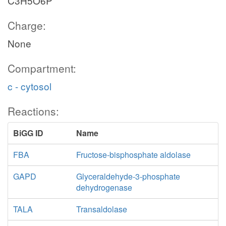
C3H5O6P
Charge:
None
Compartment:
c - cytosol
Reactions:
BiGG ID
Name
FBA
Fructose-bisphosphate aldolase
GAPD
Glyceraldehyde-3-phosphate
dehydrogenase
TALA
Transaldolase