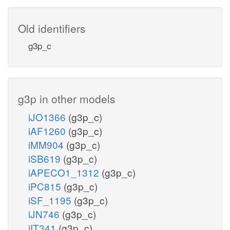
Old identifiers
g3p_c
g3p in other models
iJO1366
(g3p_c)
iAF1260
(g3p_c)
iMM904
(g3p_c)
iSB619
(g3p_c)
iAPECO1_1312
(g3p_c)
iPC815
(g3p_c)
iSF_1195
(g3p_c)
iJN746
(g3p_c)
iIT341
(g3p_c)