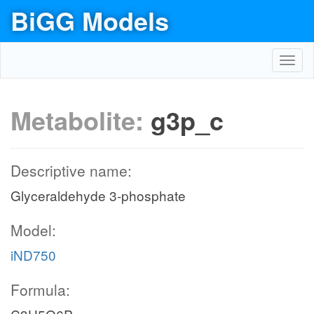
BiGG Models
Toggl
navig
Metabolite:
g3p_c
Descriptive name:
Glyceraldehyde 3-phosphate
Model:
iND750
Formula: