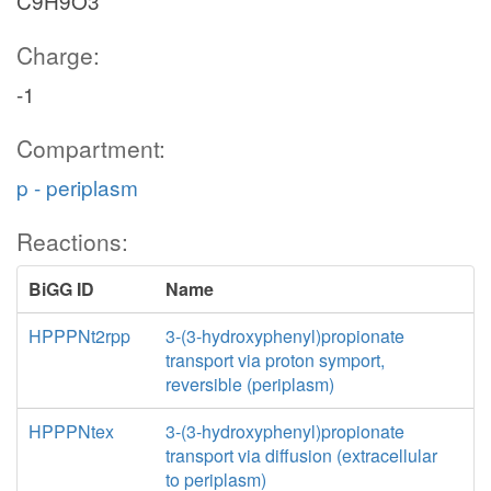
C9H9O3
Charge:
-1
Compartment:
p - periplasm
Reactions:
BiGG ID
Name
HPPPNt2rpp
3-(3-hydroxyphenyl)propionate
transport via proton symport,
reversible (periplasm)
HPPPNtex
3-(3-hydroxyphenyl)propionate
transport via diffusion (extracellular
to periplasm)