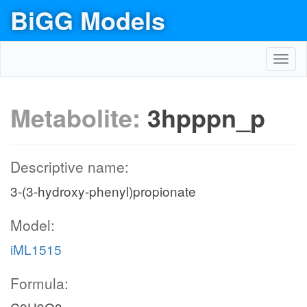
BiGG Models
Toggl
navig
Metabolite:
3hpppn_p
Descriptive name:
3-(3-hydroxy-phenyl)propionate
Model:
iML1515
Formula: