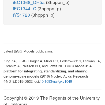
iEC1368_DH5a
(3hpppn_p)
iEC1344_C
(3hpppn_p)
iYS1720
(3hpppn_p)
Latest BiGG Models publication:
King ZA, Lu JS, Dräger A, Miller PC, Federowicz S, Lerman JA,
Ebrahim A, Palsson BO, and Lewis NE.
BiGG Models: A
platform for integrating, standardizing, and sharing
genome-scale models
(2016) Nucleic Acids Research
44(D1):D515-D522. doi:
10.1093/nar/gkv1049
Copyright © 2019 The Regents of the University
of California.