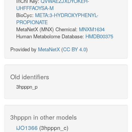
InChI Key:
QVWAEZJXDYOKEH-
UHFFFAOYSA-M
BioCyc:
META:3-HYDROXYPHENYL-
PROPIONATE
MetaNetX (MNX) Chemical:
MNXM1634
Human Metabolome Database:
HMDB00375
Provided by
MetaNetX
(
CC BY 4.0
)
Old identifiers
3hpppn_p
3hpppn in other models
iJO1366
(3hpppn_c)